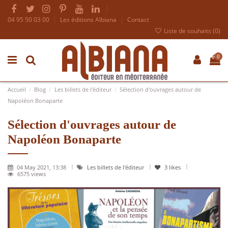
04 95 50 03 00
Les éditions Albiana
Contact
Liste de souhaits (
0
)
0
Accueil
Blog
Les billets de l'éditeur
Sélection d'ouvrages autour de
Napoléon Bonaparte
Sélection d'ouvrages autour de
Napoléon Bonaparte
04 May 2021, 13:38
Les billets de l'éditeur
3
likes
6575 views