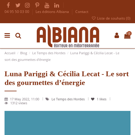
04 95 50 03 00
Les éditions Albiana
Contact
Liste de souhaits (
0
)
0
Accueil
Blog
Le Temps des Hordes
Luna Pariggi & Cécilia Lecat - Le
sort des gourmettes d’énergie
Luna Pariggi & Cécilia Lecat - Le sort
des gourmettes d’énergie
17 May 2022, 11:00
Le Temps des Hordes
1
likes
1312 views