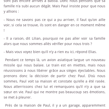
sont pas encore arrivés à Bastia. Donc nous pensons que sa
famille n’a subi aucun dégât. Mais Paul insiste pour que nous
y allions :
-
Nous ne savons pas ce qui a pu arriver, il faut qu’on aille
voir, si cela se trouve, ils sont en danger en ce moment même
!
-
ll a raison, dit Lilian, pourquoi ne pas aller voir sa famille
alors que nous sommes allés vérifier pour nous trois ?
-
Mais vous voyez bien qu’il n’y a rien eu ici, répond Elias.
Pendant ce temps là, un avion asiatique largue un nouveau
missile qui nous balaie. Le train est en miettes, mais nous
réussissons à nous libérer grâce aux sièges éjectables. Nous
prenons donc la décision de partir chez Paul. D’où nous
sommes, Paul voit sa maison et constate qu’elle a été rasée.
Nous atterrissons chez lui et remarquons qu’il n’y a que sa
sœur en vie. Paul qui ne montre pas beaucoup ses émotions,
se met à pleurer.
Près de Ia maison de Paul, il y a un garage, apparemment