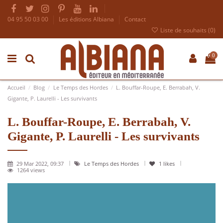
04 95 50 03 00
Les éditions Albiana
Contact
Liste de souhaits (
0
)
0
Accueil
Blog
Le Temps des Hordes
L. Bouffar-Roupe, E. Berrabah, V.
Gigante, P. Laurelli - Les survivants
L. Bouffar-Roupe, E. Berrabah, V.
Gigante, P. Laurelli - Les survivants
29 Mar 2022, 09:37
Le Temps des Hordes
1
likes
1264 views