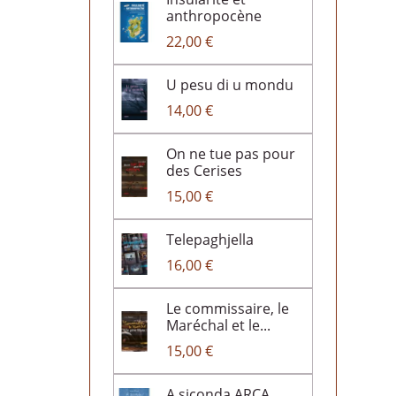
anthropocène
22,00 €
U pesu di u mondu
14,00 €
On ne tue pas pour
des Cerises
15,00 €
Telepaghjella
16,00 €
Le commissaire, le
Maréchal et le...
15,00 €
A siconda ARCA