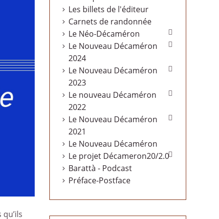
Les billets de l'éditeur
Carnets de randonnée

Le Néo-Décaméron

Le Nouveau Décaméron
2024

Le Nouveau Décaméron
2023

Le nouveau Décaméron
2022

Le Nouveau Décaméron
2021
Le Nouveau Décaméron

Le projet Décameron20/2.0
Barattà - Podcast
Préface-Postface
 qu’ils