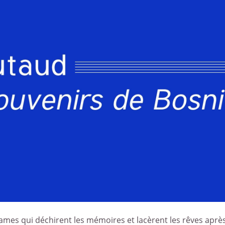
ames qui déchirent les mémoires et lacèrent les rêves après