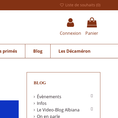
Liste de souhaits (
0
)
Connexion
Panier
s primés
Blog
Les Décaméron
BLOG

Évènements
Infos

Le Video-Blog Albiana
On en parle