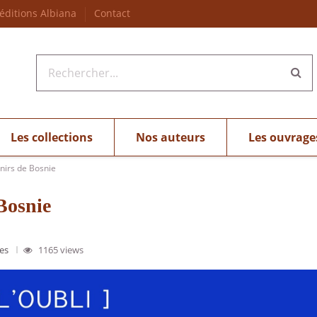
 éditions Albiana
Contact
Les collections
Nos auteurs
Les ouvrage
nirs de Bosnie
Bosnie
kes
1165 views