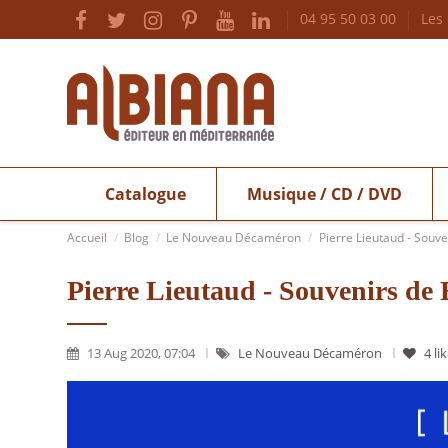
04 95 50 03 00
Les
Catalogue
Musique / CD / DVD
Accueil
Blog
Le Nouveau Décaméron
Pierre Lieutaud - Souve
Pierre Lieutaud - Souvenirs de 
13 Aug 2020, 07:04
Le Nouveau Décaméron
4
li