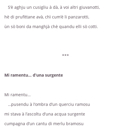
S’è aghju un cusigliu à dà, à voi altri giuvanotti,
hè di prufittane avà, chì cum’è li panzarotti,
ùn sò boni da manghjà chè quandu elli sò cotti.
***
Mi ramentu… d’una surgente
Mi ramentu…
…pusendu à l’ombra d’un querciu ramosu
mi stava à l’ascoltu d’una acqua surgente
cumpagna d’un cantu di merlu bramosu