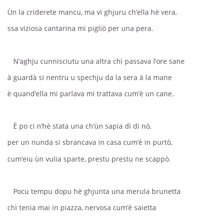
Ùn la criderete mancu, ma vi ghjuru ch’ella hè vera,
ssa viziosa cantarina mi pigliò per una pera.
N’aghju cunnisciutu una altra chì passava l’ore sane
à guardà si nentru u spechju da la sera à la mane
è quand’ella mi parlava mi trattava cum’è un cane.
È po ci n’hè stata una ch’ùn sapia dì di nò,
per un nunda si sbrancava in casa cum’è in purtò,
cum’eiu ùn vulia sparte, prestu prestu ne scappò.
Pocu tempu dopu hè ghjunta una merula brunetta
chì tenia mai in piazza, nervosa cum’è saietta