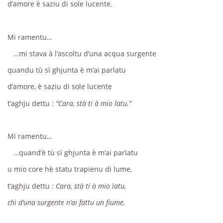
d’amore è saziu di sole lucente.
Mi ramentu…
…mi stava à l’ascoltu d’una acqua surgente
quandu tù sì ghjunta è m’ai parlatu
d’amore, è saziu di sole lucente
t’aghju dettu :
“Cara, stà ti à mio latu.”
Mi ramentu…
…quand’è tù sì ghjunta è m’ai parlatu
u mio core hè statu trapienu di lume,
t’aghju dettu :
Cara, stà ti à mio latu,
chì d’una surgente n’ai fattu un fiume.