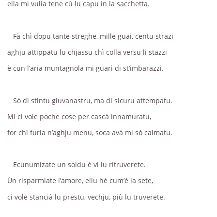
ella mi vulia tene cù lu capu in la sacchetta.
Fà chì dopu tante streghe, mille guai, centu strazi
aghju attippatu lu chjassu chì colla versu li stazzi
è cun l’aria muntagnola mi guarì di st’imbarazzi.
Sò di stintu giuvanastru, ma di sicuru attempatu.
Mi ci vole poche cose per cascà innamuratu,
for chì furia n’aghju menu, soca avà mi sò calmatu.
Ecunumizate un soldu è vi lu ritruverete.
Ùn risparmiate l’amore, ellu hè cum’è la sete,
ci vole stancià lu prestu, vechju, più lu truverete.