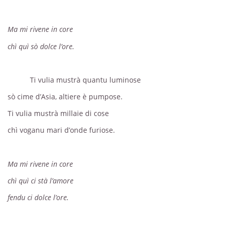
Ma mi rivene in core
chì quì sò dolce l’ore.
Ti vulia mustrà quantu luminose
sò cime d’Asia, altiere è pumpose.
Ti vulia mustrà millaie di cose
chì voganu mari d’onde furiose.
Ma mi rivene in core
chì quì ci stà l’amore
fendu ci dolce l’ore.