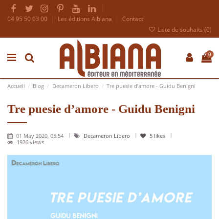
04 95 50 03 00
Les éditions Albiana
Contact
Liste de souhaits (
0
)
0
Accueil
Blog
Decameron Libero
Tre puesie d’amore - Guidu Benigni
Tre puesie d’amore - Guidu Benigni
01 May 2020, 05:54
Decameron Libero
5
likes
1926 views