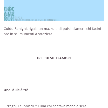
Guidu Benigni, rigala un mazzulu di puisii d’amori, chì facini
prò in ssi mumenti à straziera…
TRE PUESIE D’AMORE
Una, duie è trè
N’aghju cunnisciutu una chì cantava mane è sera.