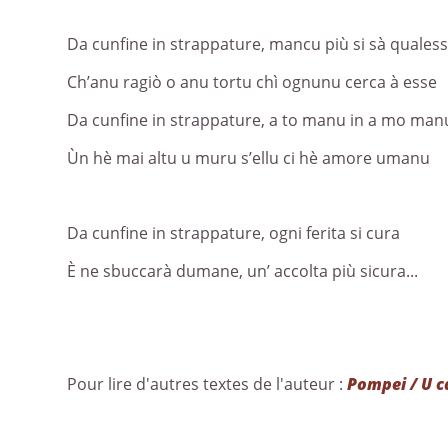
Da cunfine in strappature, mancu più si sà qualess
Ch’anu ragiò o anu tortu chì ognunu cerca à esse
Da cunfine in strappature, a to manu in a mo man
Ùn hè mai altu u muru s’ellu ci hè amore umanu
Da cunfine in strappature, ogni ferita si cura
È ne sbuccarà dumane, un’ accolta più sicura...
Pour lire d'autres textes de l'auteur :
Pompei / U ca