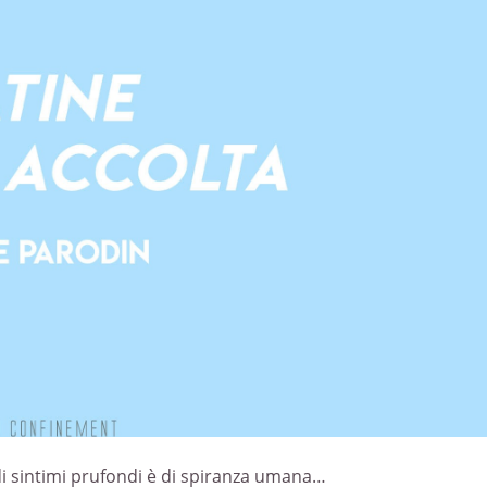
di sintimi prufondi è di spiranza umana…