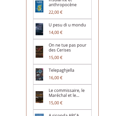
anthropocène
22,00 €
U pesu di u mondu
14,00 €
On ne tue pas pour
des Cerises
15,00 €
Telepaghjella
16,00 €
Le commissaire, le
Maréchal et le...
15,00 €
A siconda ARCA