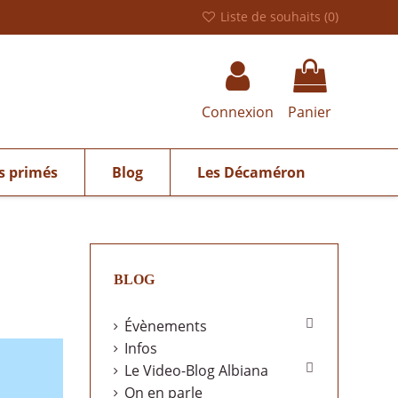
Liste de souhaits (
0
)
Connexion
Panier
s primés
Blog
Les Décaméron
BLOG

Évènements
Infos

Le Video-Blog Albiana
On en parle