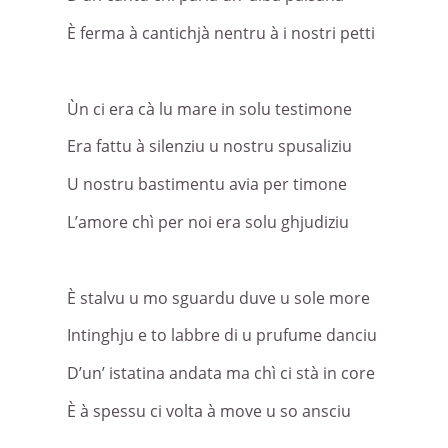
È ferma à cantichjà nentru à i nostri petti
Ùn ci era cà lu mare in solu testimone
Era fattu à silenziu u nostru spusaliziu
U nostru bastimentu avia per timone
L’amore chì per noi era solu ghjudiziu
È stalvu u mo sguardu duve u sole more
Intinghju e to labbre di u prufume danciu
D’un’ istatina andata ma chì ci stà in core
È à spessu ci volta à move u so ansciu