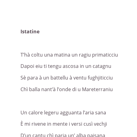
Istatine
T’hà coltu una matina un ragiu primaticciu
Dapoi eiu ti tengu ascosa in un catagnu
Sè para à un battellu à ventu fughjiticciu
Chì balla nant’à l’onde di u Mareterraniu
Un calore legeru agguanta l’aria sana
È mi rivene in mente i versi cusì vechji
D’un cantu chì paria un’ alba paisana