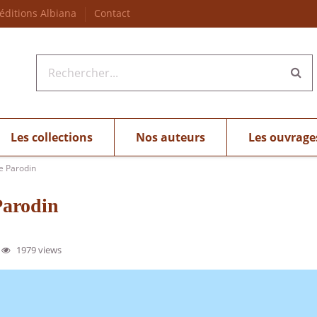
 éditions Albiana
Contact
Les collections
Nos auteurs
Les ouvrage
ne Parodin
 Parodin
1979 views