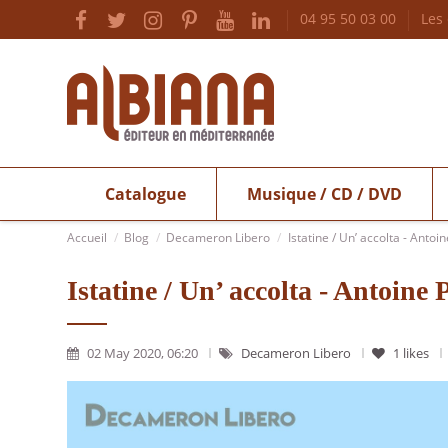
04 95 50 03 00
Les
Catalogue
Musique / CD / DVD
Accueil
Blog
Decameron Libero
Istatine / Un’ accolta - Antoi
Istatine / Un’ accolta - Antoine
02 May 2020, 06:20
Decameron Libero
1
likes