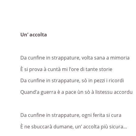
Un’ accolta
Da cunfine in strappature, volta sana a mimoria
È si prova à cuntà mi l’ore di tante storie
Da cunfine in strappature, sò in pezzi i ricordi
Quand’a guerra è a pace ùn sò à listessu accordu
Da cunfine in strappature, ogni ferita si cura
È ne sbuccarà dumane, un’ accolta più sicura...