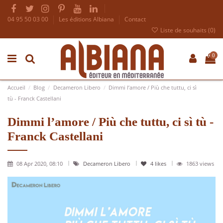
04 95 50 03 00
Les éditions Albiana
Contact
Liste de souhaits (
0
)
0
Accueil
Blog
Decameron Libero
Dimmi l’amore / Più che tuttu, ci sì
tù - Franck Castellani
Dimmi l’amore / Più che tuttu, ci sì tù -
Franck Castellani
08 Apr 2020, 08:10
Decameron Libero
4
likes
1863 views