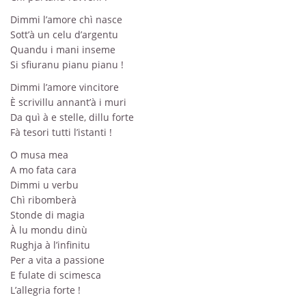
Dimmi l’amore chì nasce
Sott’à un celu d’argentu
Quandu i mani inseme
Si sfiuranu pianu pianu !
Dimmi l’amore vincitore
È scrivillu annant’à i muri
Da quì à e stelle, dillu forte
Fà tesori tutti l’istanti !
O musa mea
A mo fata cara
Dimmi u verbu
Chì ribomberà
Stonde di magia
À lu mondu dinù
Rughja à l’infinitu
Per a vita a passione
E fulate di scimesca
L’allegria forte !