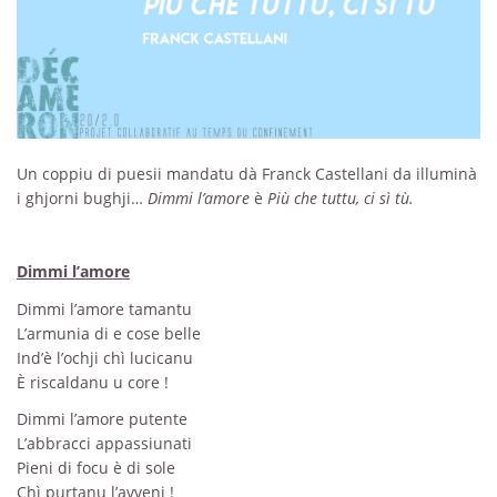
Un coppiu di puesii mandatu dà Franck Castellani da illuminà
i ghjorni bughji…
Dimmi l’amore
è
Più che tuttu, ci sì tù.
Dimmi l’amore
Dimmi l’amore tamantu
L’armunia di e cose belle
Ind’è l’ochji chì lucicanu
È riscaldanu u core !
Dimmi l’amore putente
L’abbracci appassiunati
Pieni di focu è di sole
Chì purtanu l’avveni !