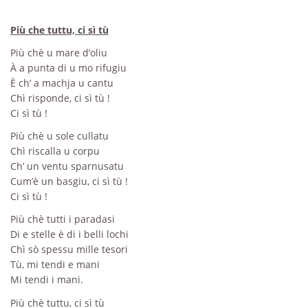
Più che tuttu, ci sì tù
Più chè u mare d’oliu
À a punta di u mo rifugiu
È ch’ a machja u cantu
Chì risponde, ci sì tù !
Ci sì tù !
Più chè u sole cullatu
Chì riscalla u corpu
Ch’ un ventu sparnusatu
Cum’è un basgiu, ci sì tù !
Ci sì tù !
Più chè tutti i paradasi
Di e stelle è di i belli lochi
Chì sò spessu mille tesori
Tù, mi tendi e mani
Mi tendi i mani.
Più chè tuttu, ci sì tù