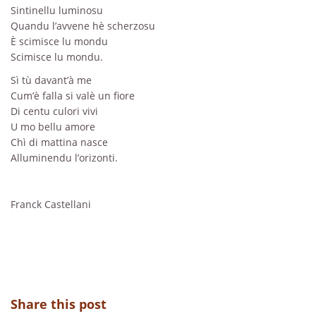
Sintinellu luminosu
Quandu l’avvene hè scherzosu
È scimisce lu mondu
Scimisce lu mondu.
Sì tù davant’à me
Cum’è falla si valè un fiore
Di centu culori vivi
U mo bellu amore
Chì di mattina nasce
Alluminendu l’orizonti.
Franck Castellani
Share this post