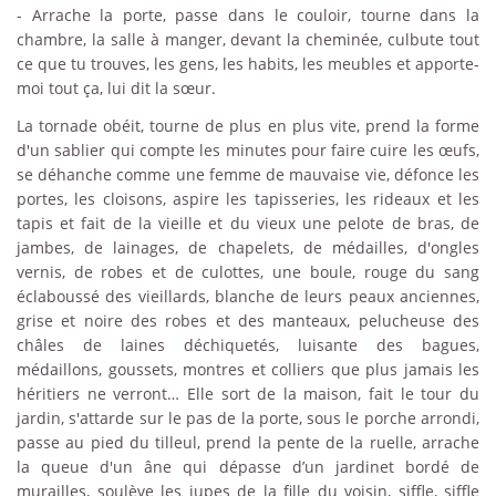
-
Arrache la porte, passe dans le couloir, tourne dans la
chambre, la salle à manger, devant la cheminée, culbute tout
ce que tu trouves, les gens, les habits, les meubles et apporte-
moi tout ça, lui dit la sœur.
La tornade obéit, tourne de plus en plus vite, prend la forme
d'un sablier qui compte les minutes pour faire cuire les œufs,
se déhanche comme une femme de mauvaise vie, défonce les
portes, les cloisons, aspire les tapisseries, les rideaux et les
tapis et fait de la vieille et du vieux une pelote de bras, de
jambes, de lainages, de chapelets, de médailles, d'ongles
vernis, de robes et de culottes, une boule, rouge du sang
éclaboussé des vieillards, blanche de leurs peaux anciennes,
grise et noire des robes et des manteaux, pelucheuse des
châles de laines déchiquetés, luisante des bagues,
médaillons, goussets, montres et colliers que plus jamais les
héritiers ne verront… Elle sort de la maison, fait le tour du
jardin, s'attarde sur le pas de la porte, sous le porche arrondi,
passe au pied du tilleul, prend la pente de la ruelle, arrache
la queue d'un âne qui dépasse d’un jardinet bordé de
murailles, soulève les jupes de la fille du voisin, siffle, siffle