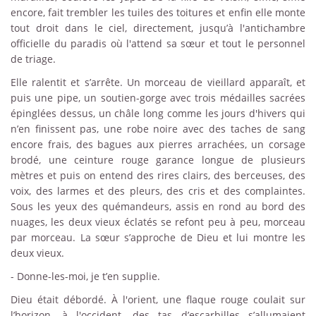
encore, fait trembler les tuiles des toitures et enfin elle monte
tout droit dans le ciel, directement, jusqu’à l'antichambre
officielle du paradis où l'attend sa sœur et tout le personnel
de triage.
Elle ralentit et s’arrête. Un morceau de vieillard apparaît, et
puis une pipe, un soutien-gorge avec trois médailles sacrées
épinglées dessus, un châle long comme les jours d'hivers qui
n’en finissent pas, une robe noire avec des taches de sang
encore frais, des bagues aux pierres arrachées, un corsage
brodé, une ceinture rouge garance longue de plusieurs
mètres et puis on entend des rires clairs, des berceuses, des
voix, des larmes et des pleurs, des cris et des complaintes.
Sous les yeux des quémandeurs, assis en rond au bord des
nuages, les deux vieux éclatés se refont peu à peu, morceau
par morceau. La sœur s’approche de Dieu et lui montre les
deux vieux.
- Donne-les-moi, je t’en supplie.
Dieu était débordé. À l'orient, une flaque rouge coulait sur
l’horizon, à l'occident, des tas d’escarbilles s’allumaient