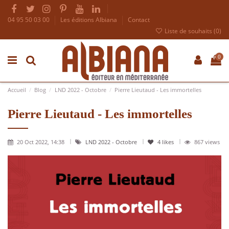
04 95 50 03 00
Les éditions Albiana
Contact
Liste de souhaits (
0
)
0
Accueil
Blog
LND 2022 - Octobre
Pierre Lieutaud - Les immortelles
Pierre Lieutaud - Les immortelles
20 Oct 2022, 14:38
LND 2022 - Octobre
4
likes
867 views