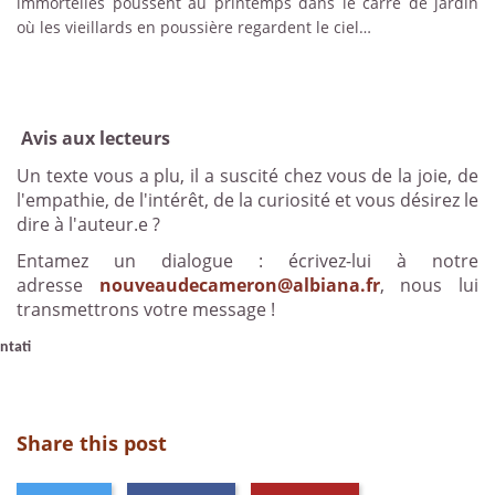
immortelles poussent au printemps dans le carré de jardin
où les vieillards en poussière regardent le ciel…
Avis aux lecteurs
Un texte vous a plu, il a suscité chez vous de la joie, de
l'empathie, de l'intérêt, de la curiosité et vous désirez le
dire à l'auteur.e ?
Entamez un dialogue : écrivez-lui à notre
adresse
nouveaudecameron@albiana.fr
, nous lui
transmettrons votre message !
ntati
Share this post