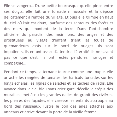
Elle se vengera… D’une petite bourrasque qu’elle pince entre
ses doigts, elle fait une tornade minuscule et la dépose
délicatement à l’entrée du village. Et puis elle grimpe en haut
du ciel où l’air est doux, parfumé des senteurs des forêts et
des mers qui montent de la terre. Dans l’antichambre
officielle du paradis, des moinillons, des anges et des
prostituées au visage d'enfant trient les foules de
quémandeurs assis sur le bord de nuages. Ils sont
impatients, ils en ont assez d’attendre, l'éternité ils ne savent
pas ce que c’est, ils ont restés pendules, horloges et
compagnie...
Pendant ce temps, la tornade tourne comme une toupie, elle
arrache les rangées de tomates, les haricots torsadés sur les
longs échalas, les lignes de salades et les taches de radis. Elle
avance dans le ciel bleu sans crier gare, décolle le crépis des
murailles, met à nu les grandes dalles de granit des rivières,
les pierres des façades, elle caresse les enfants accroupis au
bord des ruisseaux, lustre le poil des ânes attachés aux
anneaux et arrive devant la porte de la vieille femme.