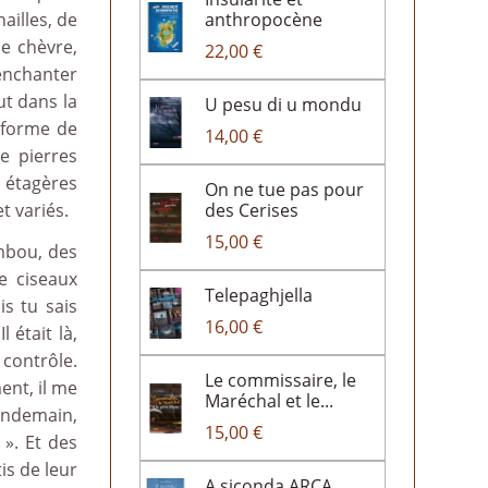
anthropocène
ailles, de
de chèvre,
22,00 €
 enchanter
ut dans la
U pesu di u mondu
 forme de
14,00 €
e pierres
 étagères
On ne tue pas pour
des Cerises
t variés.
15,00 €
ambou, des
e ciseaux
Telepaghjella
is tu sais
16,00 €
 était là,
 contrôle.
Le commissaire, le
ent, il me
Maréchal et le...
endemain,
15,00 €
 ». Et des
is de leur
A siconda ARCA