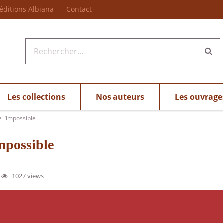
 éditions Albiana
Contact
Les collections
Nos auteurs
Les ouvrage
 l’impossible
mpossible
1027 views