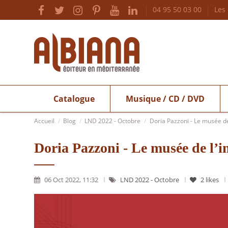
04 95 50 03 00
Les
Catalogue
Musique / CD / DVD
Accueil
Blog
LND 2022 - Octobre
Doria Pazzoni - Le musée de
Doria Pazzoni - Le musée de l’i
06 Oct 2022, 11:32
LND 2022 - Octobre
2
likes