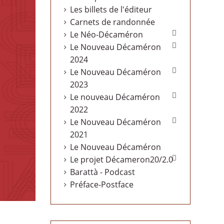
Les billets de l'éditeur
Carnets de randonnée

Le Néo-Décaméron

Le Nouveau Décaméron
2024

Le Nouveau Décaméron
2023

Le nouveau Décaméron
2022

Le Nouveau Décaméron
2021
Le Nouveau Décaméron

Le projet Décameron20/2.0
Barattà - Podcast
Préface-Postface