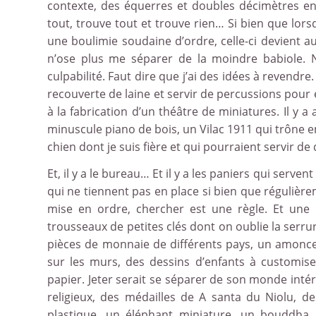
contexte, des équerres et doubles décimètres en 
tout, trouve tout et trouve rien… Si bien que lors
une boulimie soudaine d’ordre, celle-ci devient aus
n’ose plus me séparer de la moindre babiole. N
culpabilité. Faut dire que j’ai des idées à revendre
recouverte de laine et servir de percussions pour
à la fabrication d’un théâtre de miniatures. Il y 
minuscule piano de bois, un Vilac 1911 qui trône en
chien dont je suis fière et qui pourraient servir d
Et, il y a le bureau… Et il y a les paniers qui serven
qui ne tiennent pas en place si bien que régulièr
mise en ordre, chercher est une règle. Et une 
trousseaux de petites clés dont on oublie la serrure
pièces de monnaie de différents pays, un amoncell
sur les murs, des dessins d’enfants à customis
papier. Jeter serait se séparer de son monde intér
religieux, des médailles de A santa du Niolu, de
plastique, un éléphant miniature, un bouddha, 