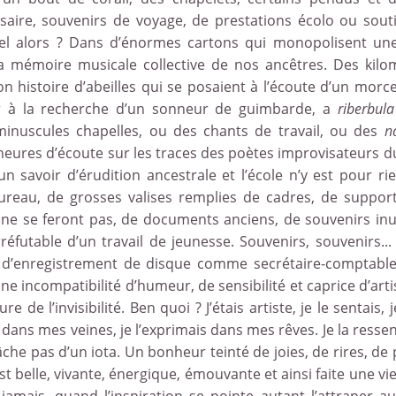
rsaire, souvenirs de voyage, de prestations écolo ou sout
riel alors ? Dans d’énormes cartons qui monopolisent un
la mémoire musicale collective de nos ancêtres. Des kilo
on histoire d’abeilles qui se posaient à l’écoute d’un morc
Aller à la recherche d’un sonneur de guimbarde, a
riberbula
inuscules chapelles, ou des chants de travail, ou des
n
heures d’écoute sur les traces des poètes improvisateurs 
un savoir d’érudition ancestrale et l’école n’y est pour ri
 bureau, de grosses valises remplies de cadres, de suppor
ne se feront pas, de documents anciens, de souvenirs inut
utable d’un travail de jeunesse. Souvenirs, souvenirs... 
 d’enregistrement de disque comme secrétaire-comptable
 incompatibilité d’humeur, de sensibilité et caprice d’arti
 de l’invisibilité. Ben quoi ? J’étais artiste, je le sentais, j
ns mes veines, je l’exprimais dans mes rêves. Je la ressen
âche pas d’un iota. Un bonheur teinté de joies, de rires, de 
 est belle, vivante, énergique, émouvante et ainsi faite une vie