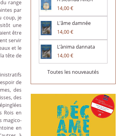
 du range
14,00 €
aintes par
u coup, je
L'âme damnée
sitôt une
14,00 €
aient être
ent servir
L’ànima dannata
eaux et le
14,00 €
la tête de
Toutes les nouveautés
inistratifs
 espoir de
umes, des
isses, des
 épinglées
s Rois en
ts magico-
ntoine en
’autres à