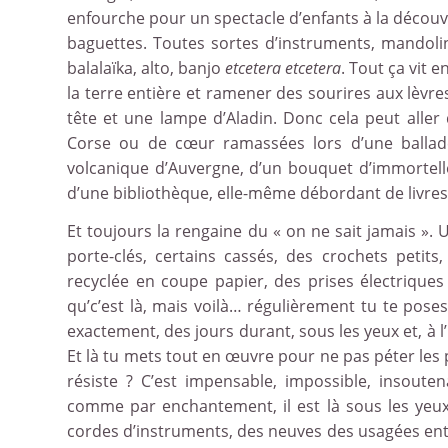
enfourche pour un spectacle d’enfants à la découver
baguettes. Toutes sortes d’instruments, mandolin
balalaïka, alto, banjo
etcetera
etcetera
. Tout ça vit 
la terre entière et ramener des sourires aux lèvres 
tête et une lampe d’Aladin. Donc cela peut alle
Corse ou de cœur ramassées lors d’une ballad
volcanique d’Auvergne, d’un bouquet d’immortelle
d’une bibliothèque, elle-même débordant de livres e
Et toujours la rengaine du « on ne sait jamais ».
porte-clés, certains cassés, des crochets peti
recyclée en coupe papier, des prises électriques
qu’c’est là, mais voilà… régulièrement tu te poses
exactement, des jours durant, sous les yeux et, à l’
Et là tu mets tout en œuvre pour ne pas péter les
résiste ? C’est impensable, impossible, insoute
comme par enchantement, il est là sous les yeux et
cordes d’instruments, des neuves des usagées entor