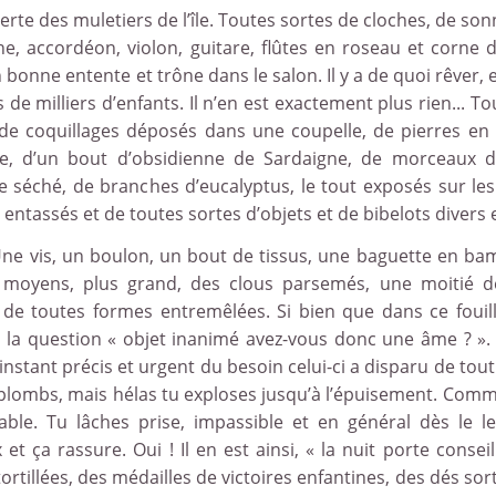
te des muletiers de l’île. Toutes sortes de cloches, de sonn
e, accordéon, violon, guitare, flûtes en roseau et corne 
en bonne entente et trône dans le salon. Il y a de quoi rêver,
de milliers d’enfants. Il n’en est exactement plus rien... To
r de coquillages déposés dans une coupelle, de pierres en
e, d’un bout d’obsidienne de Sardaigne, de morceaux d
 séché, de branches d’eucalyptus, le tout exposés sur les
ntassés et de toutes sortes d’objets et de bibelots divers e
 Une vis, un boulon, un bout de tissus, une baguette en b
ts, moyens, plus grand, des clous parsemés, une moitié d
 de toutes formes entremêlées. Si bien que dans ce fouill
 la question « objet inanimé avez-vous donc une âme ? ». Il
instant précis et urgent du besoin celui-ci a disparu de tout
 plombs, mais hélas tu exploses jusqu’à l’épuisement. Comm
nable. Tu lâches prise, impassible et en général dès le l
 ça rassure. Oui ! Il en est ainsi, « la nuit porte conseil
tillées, des médailles de victoires enfantines, des dés sort