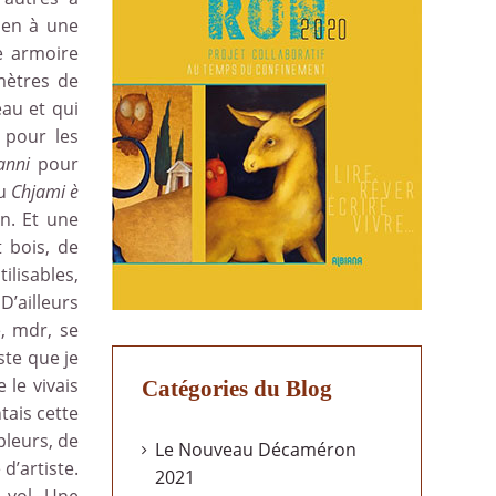
ien à une
e armoire
mètres de
eau et qui
pour les
anni
pour
du
Chjami è
en. Et une
t bois, de
ilisables,
D’ailleurs
, mdr, se
ste que je
e le vivais
Catégories du Blog
tais cette
pleurs, de
Le Nouveau Décaméron
 d’artiste.
2021