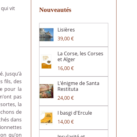
qui vit
Nouveautés
Lisières
39,00 €
La Corse, les Corses
et Alger
16,00 €
é. Jusqu’à
 fils, des
L’énigme de Santa
Restituta
e pour la
 n’ont pas
24,00 €
sortes, la
ouchons de
I basgi d'Ercule
échés dans
14,00 €
ionnettes
ton qu’on
Insularité et