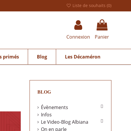
Liste de souhaits (
0
)
Connexion
Panier
s primés
Blog
Les Décaméron
BLOG

Évènements
Infos

Le Video-Blog Albiana
On en parle