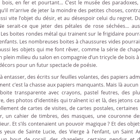
bois, en fer et pourtant... C’est le musée des paradoxes,
qu’il m’arrive de jeter la moindre des petites choses, contr
si vite l’objet du désir, et au désespoir celui du regret. D
e serait-ce que jeter des pétales de rose séchées… aus
. Les boites rondes métal qui trainent sur le frigidaire pourr
 enfants. Les nombreuses boites à chaussures vides pourrai
a aussi les objets qui me font rêver, comme la série de chap
 plein milieu du salon en compagnie d’un tricycle de bois à 
e décors pour un futur spectacle de poésie.
t à entasser, des écrits sur feuilles volantes, des papiers adm
ement c’est la chasse aux papiers manquants. Mais là aucun
boite transparente avec crayons, pastel feutres, des pl
, des photos d’identités qui traînent ici et là, des jetons ca
ement de cartes de visites, de cartes postales, certaines
er, un cahier de timbres, des masques, une couronne de
ieur. Et s’ils contenaient un pouvoir magique ? Et des obje
s yeux de Sainte Lucie, des Vierge à l’enfant, un Saint A
un bout de corail, des chapelets, certains pendus et d