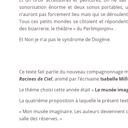
Et un tiroir accessoires et peintures, on ne sait
sonorisation énorme et deux sonos portables, un
n’auront pas forcement lieu mais qui se déroulen
Tous ces petits mondes se côtoient et répondent 
des bizarrerie, le théâtre « du Perlimpinpin» .
Et Non je n’ai pas le syndrome de Diogène.
Ce texte fait partie du nouveau compagnonnage m
Racines de Ciel
, animé par l’écrivaine
Isabelle Mill
Le thème choisi cette année était «
Le musée imag
La quatrième proposition à laquelle le présent text
« Mon musée imaginaire. Les auteurs deviennent c
salle des réserves. »