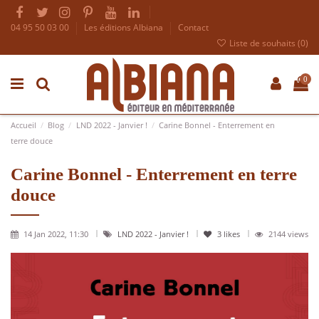
04 95 50 03 00
Les éditions Albiana
Contact
Liste de souhaits (
0
)
0
Accueil
Blog
LND 2022 - Janvier !
Carine Bonnel - Enterrement en
terre douce
Carine Bonnel - Enterrement en terre
douce
14 Jan 2022, 11:30
LND 2022 - Janvier !
3
likes
2144 views