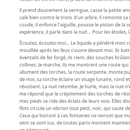
Il prend doucement la seringue, casse la petite ampo
cale bien contre le tronc d'un arbre, il remonte s
coude, il enfonce l'aiguille, pousse le piston de la
expérience, il parle dans la nuit… Pour les étoiles, 
Écoutez, écoutez-moi… Le liquide a pénétré mon co
mouillée après les feux s’ouvre devant moi. Ils bat
éventails de fer forgé, ils rient, des souches brûl
collines. Je marche, ils me montrent une route qui 
allument des torches, la route serpente, monte pu
de moi, sa torche éclaire un visage lunaire, rond e
révulsent. La nuit retombe. Je hurle, mais la nuit n
me répond que le crépitement des torches de résine.
mes pieds se ride des éclats de leurs voix. Elles d
flots circule un vibrion tout petit, noir, qui saute 
Ceux qui boiront à ces fontaines ne vivront que mal
vent se sont tus, de toutes parts montent maintena
en gémissant…