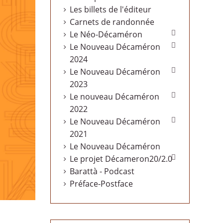
Les billets de l'éditeur
Carnets de randonnée

Le Néo-Décaméron

Le Nouveau Décaméron
2024

Le Nouveau Décaméron
2023

Le nouveau Décaméron
2022

Le Nouveau Décaméron
2021
Le Nouveau Décaméron

Le projet Décameron20/2.0
Barattà - Podcast
Préface-Postface