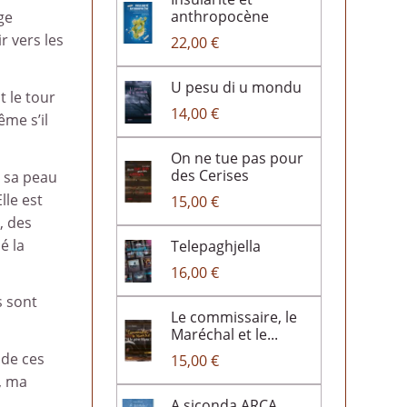
anthropocène
ge
r vers les
22,00 €
U pesu di u mondu
t le tour
14,00 €
ême s’il
On ne tue pas pour
des Cerises
à sa peau
lle est
15,00 €
, des
é la
Telepaghjella
16,00 €
s sont
Le commissaire, le
Maréchal et le...
 de ces
15,00 €
n, ma
A siconda ARCA