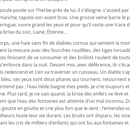
ule posée sur l'herbe près de lui, il s'éloigne, s'assied par 
a manche, tapote son avant bras. Une grosse veine barre le p
 seringue, ouvre grand les yeux et pour qu’il reste une trace 
la brise du soir, Liane, Étienne…
rps, une haie sans fin de diables cornus qui sentent la mo
tent la mesure avec des fourches rouillées, des tiges torsad
antes finissent de se consumer et des brûlots roulent de toute
s’enfonce dans la nuit. Devant moi, avec déférence, ils s’éca
is redescend et s’en va traverser un ruisseau. Un diable s’
t bleu, ses yeux sont deux phares qui tournent, retournent e
’entend pas ; l’eau tiède baigne mes pieds. Je crie toujours et
 Plus tard, je ne sais quand, la brise des enfers se lève et 
isent que l’eau des fontaines est atteinte d’un mal inconnu. 
de goutte en goutte et crie plus fort que le vent ; l’entendez-v
heurs toute leur vie durant. Les bruits ont disparu, les oise
nt les cris de milliers d’enfants qui ont bu aux fontaines e