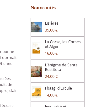
Nouveautés
Lisières
39,00 €
La Corse, les Corses
et Alger
ramponne
16,00 €
ui dormait
Étienne
L’énigme de Santa
Restituta
24,00 €
aussées
uit, de
I basgi d'Ercule
pre, clair
14,00 €
i écrase
Insularité et