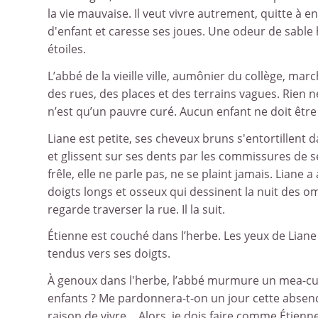
la vie mauvaise. Il veut vivre autrement, quitte à 
d'enfant et caresse ses joues. Une odeur de sable 
étoiles.
L’abbé de la vieille ville, aumônier du collège, marc
des rues, des places et des terrains vagues. Rien n
n’est qu’un pauvre curé. Aucun enfant ne doit être
Liane est petite, ses cheveux bruns s'entortillent 
et glissent sur ses dents par les commissures de ses
frêle, elle ne parle pas, ne se plaint jamais. Liane 
doigts longs et osseux qui dessinent la nuit des om
regarde traverser la rue. Il la suit.
Étienne est couché dans l’herbe. Les yeux de Liane s
tendus vers ses doigts.
À genoux dans l'herbe, l’abbé murmure un mea-culp
enfants ? Me pardonnera-t-on un jour cette absence 
raison de vivre… Alors, je dois faire comme Étien