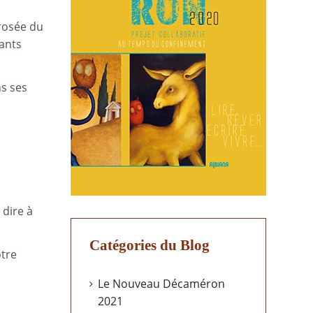
 rosée du
fants
ns ses
 dire à
Catégories du Blog
otre
Le Nouveau Décaméron
2021