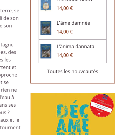
14,00 €
terre, se
li de son
L'âme damnée
de son
14,00 €
ntagne
L’ànima dannata
ées, des
14,00 €
s les
rtent et
Toutes les nouveautés
approche
t se
 rien ne
l’eau à
Dans ses
ous ?
aux et le
t tournent