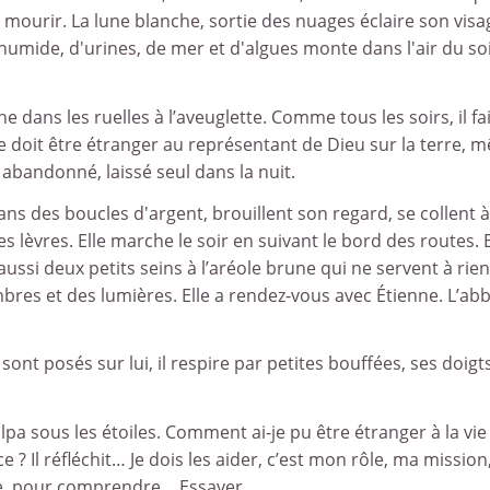
en mourir. La lune blanche, sortie des nuages éclaire son visa
humide, d'urines, de mer et d'algues monte dans l'air du soi
he dans les ruelles à l’aveuglette. Comme tous les soirs, il fai
e doit être étranger au représentant de Dieu sur la terre, m
 abandonné, laissé seul dans la nuit.
dans des boucles d'argent, brouillent son regard, se collent 
 lèvres. Elle marche le soir en suivant le bord des routes. E
a aussi deux petits seins à l’aréole brune qui ne servent à rien
bres et des lumières. Elle a rendez-vous avec Étienne. L’abb
ont posés sur lui, il respire par petites bouffées, ses doigt
a sous les étoiles. Comment ai-je pu être étranger à la vie
? Il réfléchit… Je dois les aider, c’est mon rôle, ma missio
ne, pour comprendre… Essayer...