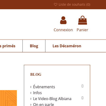
Liste de souhaits (
0
)
Connexion
Panier
s primés
Blog
Les Décaméron
BLOG

Évènements
Infos

Le Video-Blog Albiana
On en parle