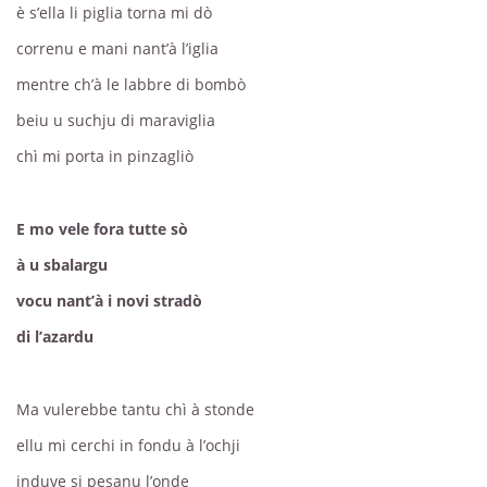
è s’ella li piglia torna mi dò
correnu e mani nant’à l’iglia
mentre ch’à le labbre di bombò
beiu u suchju di maraviglia
chì mi porta in pinzagliò
E mo vele fora tutte sò
à u sbalargu
vocu nant’à i novi stradò
di l’azardu
Ma vulerebbe tantu chì à stonde
ellu mi cerchi in fondu à l’ochji
induve si pesanu l’onde