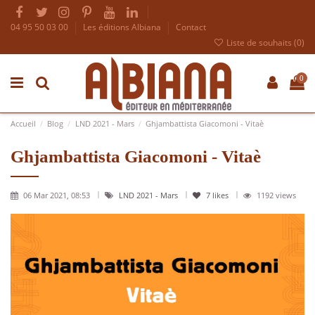
04 95 50 03 00
Les éditions Albiana
Contact
Liste de souhaits (
0
)
0
Accueil
Blog
LND 2021 - Mars
Ghjambattista Giacomoni - Vitaè
Ghjambattista Giacomoni - Vitaè
06 Mar 2021, 08:53
LND 2021 - Mars
7
likes
1192 views