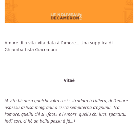
Amore di a vita, vita data à l’amore… Una supplica di
Ghjambattista Giacomoni
Vitaè
(A vita hè ancu qualchì volta cusì : stradata à l’allera, di l’amore
aspessu delusa malgradu a cerca sempiterna d’ognunu. Trà
l’amore, quellu chì si «face» è l’Amore, quellu chì luce, spartutu,
ind’i cori, ci hè un bellu passu à fà…)