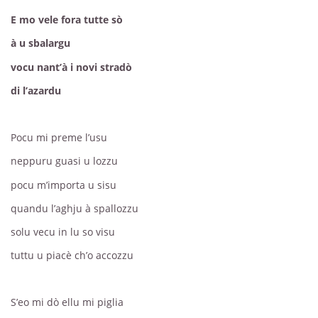
E mo vele fora tutte sò
à u sbalargu
vocu nant’à i novi stradò
di l’azardu
Pocu mi preme l’usu
neppuru guasi u lozzu
pocu m’importa u sisu
quandu l’aghju à spallozzu
solu vecu in lu so visu
tuttu u piacè ch’o accozzu
S’eo mi dò ellu mi piglia