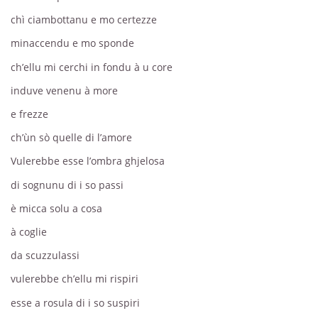
chì ciambottanu e mo certezze
minaccendu e mo sponde
ch’ellu mi cerchi in fondu à u core
induve venenu à more
e frezze
ch’ùn sò quelle di l’amore
Vulerebbe esse l’ombra ghjelosa
di sognunu di i so passi
è micca solu a cosa
à coglie
da scuzzulassi
vulerebbe ch’ellu mi rispiri
esse a rosula di i so suspiri