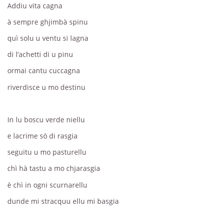
Addiu vita cagna
à sempre ghjimbà spinu
quì solu u ventu si lagna
di l’achetti di u pinu
ormai cantu cuccagna
riverdisce u mo destinu
In lu boscu verde niellu
e lacrime sò di rasgia
seguitu u mo pasturellu
chì hà tastu a mo chjarasgia
è chì in ogni scurnarellu
dunde mi stracquu ellu mi basgia