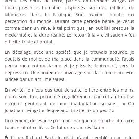
atolls. Ces bouts de terre, parfois entièrement vierges de
toute présence humaine, dispersés sur des milliers de
kilomètres dans le Pacifique Sud, avaient modifié ma
perception du monde. Durant cette période bénie, je vécus
comme dans un rêve, à tel point que j’en oubliai presque la
modernité et la dure réalité. Le retour à la « civilisation » fut
difficile, triste et brutal.
En décalage avec une société que je trouvais absurde, je
doutais de moi et de ma place dans la communauté. J’avais
perdu mon enthousiasme et je glissais, lentement, vers la
dépression. Une bouée de sauvetage sous la forme d’un livre,
lancée par un ami, me sauva.
En vérité, je n’eus pas tout de suite le livre entre les mains,
plutôt son titre, prononcé régulièrement par cet ami qui se
moquait gentiment de mon inadaptation sociale : « Oh
Jonathan Livingston le goéland, tu atterris un peu ? »
Finalement, désespéré par mon manque de répartie littéraire,
Louis m’offrit ce livre. Ce fut une vraie révélation.
Écrit par Richard Bach, le récit m’avait semblé au premier