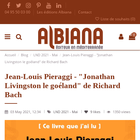
04 95 50 03 00
Les éditions Albiana
Contact
Liste de souhaits (
0
)
0
Accueil
Blog
LND 2021 - Mai
Jean-Louis Pieraggi - "Jonathan
Livingston le goéland" de Richard Bach
Jean-Louis Pieraggi - "Jonathan
Livingston le goéland" de Richard
Bach
03 May 2021, 12:34
LND 2021 - Mai
9
likes
1350 views