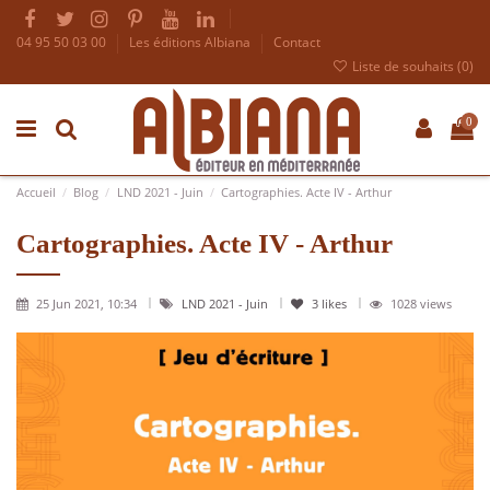
04 95 50 03 00
Les éditions Albiana
Contact
Liste de souhaits (
0
)
0
Accueil
Blog
LND 2021 - Juin
Cartographies. Acte IV - Arthur
Cartographies. Acte IV - Arthur
25 Jun 2021, 10:34
LND 2021 - Juin
3
likes
1028 views