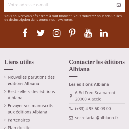
Vous pouvez vous désinscrire à tout moment. Vous trouverez pour cela un lien
de désinscription dans toutes nos newsletters.
Liens utiles
Contacter les éditions
Albiana
Nouvelles parutions des
éditions Albiana
Les éditions Albiana
Best-sellers des éditions
6 Bd Fred Scamaroni
Albiana
20000 Ajaccio
Envoyer vos manuscrits
(+33) 4 95 50 03 00
aux éditions Albiana
secretariat@albiana.fr
Partenaires
Plan du site