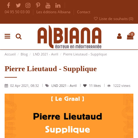
04 95 50 03 00
Les éditions Albiana
Contact
Liste de souhaits (
0
)
0
Accueil
Blog
LND 2021 - Avril
Pierre Lieutaud - Supplique
Pierre Lieutaud - Supplique
02 Apr 2021, 08:32
LND 2021 - Avril
11
likes
1222 views