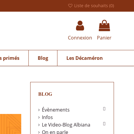
Liste de souhaits (
0
)
Connexion
Panier
s primés
Blog
Les Décaméron
BLOG

Évènements
Infos

Le Video-Blog Albiana
On en parle