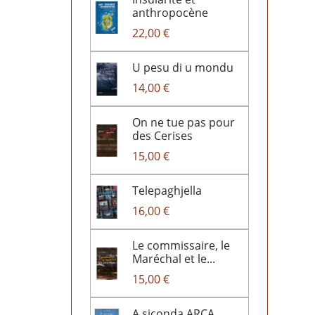
anthropocène
22,00 €
U pesu di u mondu
14,00 €
On ne tue pas pour
des Cerises
15,00 €
Telepaghjella
16,00 €
Le commissaire, le
Maréchal et le...
15,00 €
A siconda ARCA