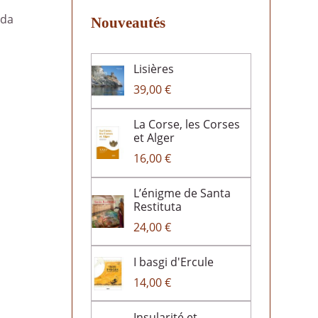
uda
Nouveautés
Lisières
39,00 €
La Corse, les Corses
et Alger
16,00 €
L’énigme de Santa
Restituta
24,00 €
I basgi d'Ercule
14,00 €
Insularité et