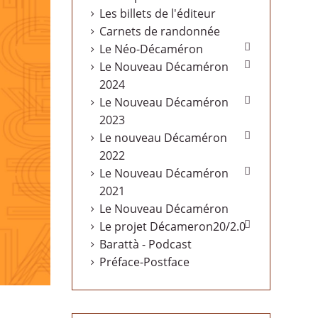
Les billets de l'éditeur
Carnets de randonnée

Le Néo-Décaméron

Le Nouveau Décaméron
2024

Le Nouveau Décaméron
2023

Le nouveau Décaméron
2022

Le Nouveau Décaméron
2021
Le Nouveau Décaméron

Le projet Décameron20/2.0
Barattà - Podcast
Préface-Postface