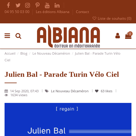
04 95 50 03 00
Les éditions Albiana
Contact
Liste de souhaits (
0
)
0
Accueil
Blog
Le Nouveau Décaméron
Julien Bal - Parade Turin Vélo
Ciel
Julien Bal - Parade Turin Vélo Ciel
14 Sep 2020, 07:43
Le Nouveau Décaméron
63
likes
1634 views