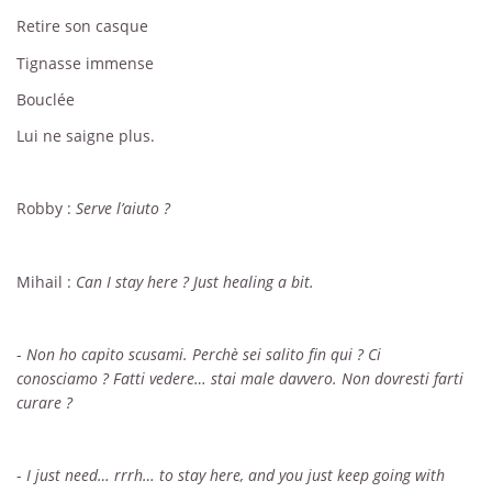
Retire son casque
Tignasse immense
Bouclée
Lui ne saigne plus.
Robby :
Serve l’aiuto ?
Mihail :
Can I stay here ?
Just healing a bit.
-
Non ho capito scusami. Perchè sei salito fin qui ? Ci
conosciamo ? Fatti vedere… stai male davvero.
Non dovresti farti
curare ?
-
I just need… rrrh… to stay here, and you just keep going with