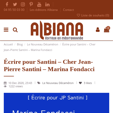
04 95 50 03 00
Les éditions Albiana
Contact
Liste de souhaits (
0
)
0
Accueil
Blog
Le Nouveau Décaméron
Écrire pour Santini – Cher
Jean-Pierre Santini – Marina Fondacci
Écrire pour Santini – Cher Jean-
Pierre Santini – Marina Fondacci
10 Dec 2020, 23:43
Le Nouveau Décaméron
3
likes
1222 views