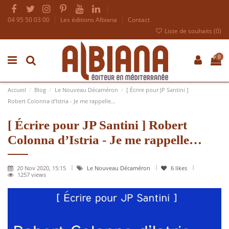
04 95 50 03 00
Les éditions Albiana
Contact
Liste de souhaits (
0
)
0
Accueil
Blog
Le Nouveau Décaméron
[ Écrire pour JP Santini ]
Robert Colonna d’Istria - Je me rappelle…
[ Écrire pour JP Santini ] Robert
Colonna d’Istria - Je me rappelle…
20 Nov 2020, 15:15
Le Nouveau Décaméron
6
likes
1257 views