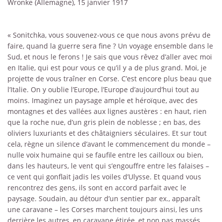
Wronke (Allemagne), 15 janvier 1917
« Sonitchka, vous souvenez-vous ce que nous avons prévu de
faire, quand la guerre sera fine ? Un voyage ensemble dans le
Sud, et nous le ferons ! Je sais que vous rêvez d’aller avec moi
en Italie, qui est pour vous ce qu’il y a de plus grand. Moi, je
projette de vous traîner en Corse. C’est encore plus beau que
l’Italie. On y oublie l’Europe, l’Europe d’aujourd’hui tout au
moins. Imaginez un paysage ample et héroïque, avec des
montagnes et des vallées aux lignes austères : en haut, rien
que la roche nue, d’un gris plein de noblesse ; en bas, des
oliviers luxuriants et des châtaigniers séculaires. Et sur tout
cela, règne un silence d’avant le commencement du monde –
nulle voix humaine qui se faufile entre les cailloux ou bien,
dans les hauteurs, le vent qui s’engouffre entre les falaises –
ce vent qui gonflait jadis les voiles d’Ulysse. Et quand vous
rencontrez des gens, ils sont en accord parfait avec le
paysage. Soudain, au détour d’un sentier par ex., apparaît
une caravane – les Corses marchent toujours ainsi, les uns
derrière les autres, en caravane étirée, et non pas massés