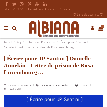
04 95 50 03 00
Les éditions Albiana
Contact
Liste de souhaits (
0
)
0
Accueil
Blog
Le Nouveau Décaméron
[ Écrire pour JP Santini ]
Danielle Annekin - Lettre de prison de Rosa Luxembourg…
[ Écrire pour JP Santini ] Danielle
Annekin - Lettre de prison de Rosa
Luxembourg…
13 Nov 2020, 08:24
Le Nouveau Décaméron
9
likes
1223 views