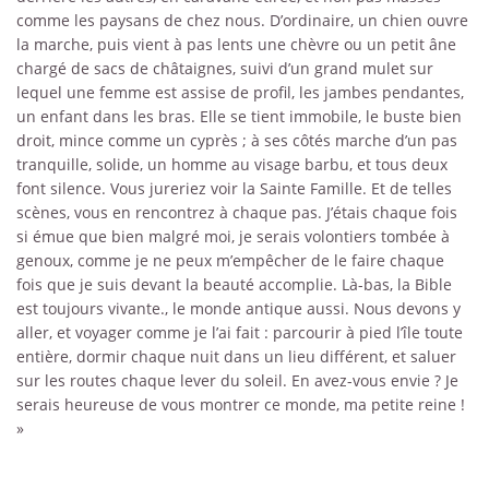
comme les paysans de chez nous. D’ordinaire, un chien ouvre
la marche, puis vient à pas lents une chèvre ou un petit âne
chargé de sacs de châtaignes, suivi d’un grand mulet sur
lequel une femme est assise de profil, les jambes pendantes,
un enfant dans les bras. Elle se tient immobile, le buste bien
droit, mince comme un cyprès ; à ses côtés marche d’un pas
tranquille, solide, un homme au visage barbu, et tous deux
font silence. Vous jureriez voir la Sainte Famille. Et de telles
scènes, vous en rencontrez à chaque pas. J’étais chaque fois
si émue que bien malgré moi, je serais volontiers tombée à
genoux, comme je ne peux m’empêcher de le faire chaque
fois que je suis devant la beauté accomplie. Là-bas, la Bible
est toujours vivante., le monde antique aussi. Nous devons y
aller, et voyager comme je l’ai fait : parcourir à pied l’île toute
entière, dormir chaque nuit dans un lieu différent, et saluer
sur les routes chaque lever du soleil. En avez-vous envie ? Je
serais heureuse de vous montrer ce monde, ma petite reine !
»