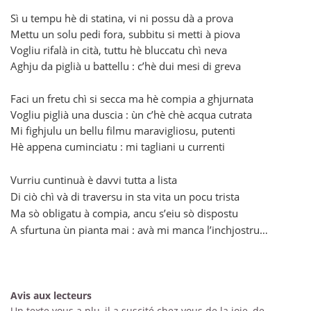
Sì u tempu hè di statina, vi ni possu dà a prova
Mettu un solu pedi fora, subbitu si metti à piova
Vogliu rifalà in cità, tuttu hè bluccatu chì neva
Aghju da piglià u battellu : c’hè dui mesi di greva
Faci un fretu chì si secca ma hè compia a ghjurnata
Vogliu piglià una duscia : ùn c’hè chè acqua cutrata
Mi fighjulu un bellu filmu maravigliosu, putenti
Hè appena cuminciatu : mi tagliani u currenti
Vurriu cuntinuà è davvi tutta a lista
Di ciò chì và di traversu in sta vita un pocu trista
Ma sò obligatu à compia, ancu s’eiu sò dispostu
A sfurtuna ùn pianta mai : avà mi manca l’inchjostru…
Avis aux lecteurs
Un texte vous a plu, il a suscité chez vous de la joie, de