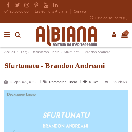
04 95 50 03 00
Les éditions Albiana
Contact
Liste de souhaits (
0
)
0
Accueil
Blog
Decameron Libero
Sfurtunatu - Brandon Andreani
Sfurtunatu - Brandon Andreani
15 Apr 2020, 07:52
Decameron Libero
8
likes
1709 views