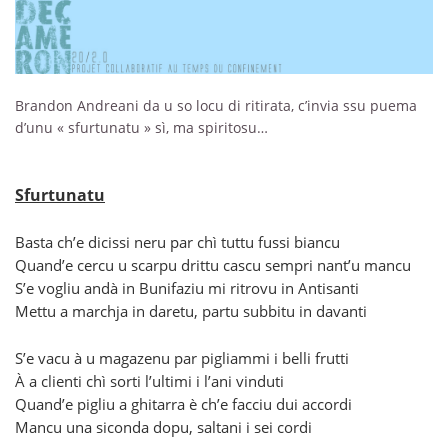
Brandon Andreani da u so locu di ritirata, c’invia ssu puema
d’unu « sfurtunatu » sì, ma spiritosu…
Sfurtunatu
Basta ch’e dicissi neru par chì tuttu fussi biancu
Quand’e cercu u scarpu drittu cascu sempri nant’u mancu
S’e vogliu andà in Bunifaziu mi ritrovu in Antisanti
Mettu a marchja in daretu, partu subbitu in davanti
S’e vacu à u magazenu par pigliammi i belli frutti
À a clienti chì sorti l’ultimi i l’ani vinduti
Quand’e pigliu a ghitarra è ch’e facciu dui accordi
Mancu una siconda dopu, saltani i sei cordi