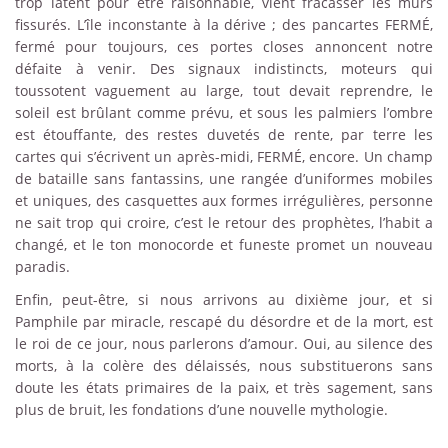
trop latent pour être raisonnable, vient fracasser les murs
fissurés. L’île inconstante à la dérive ; des pancartes FERMÉ,
fermé pour toujours, ces portes closes annoncent notre
défaite à venir. Des signaux indistincts, moteurs qui
toussotent vaguement au large, tout devait reprendre, le
soleil est brûlant comme prévu, et sous les palmiers l’ombre
est étouffante, des restes duvetés de rente, par terre les
cartes qui s’écrivent un après-midi, FERMÉ, encore. Un champ
de bataille sans fantassins, une rangée d’uniformes mobiles
et uniques, des casquettes aux formes irrégulières, personne
ne sait trop qui croire, c’est le retour des prophètes, l’habit a
changé, et le ton monocorde et funeste promet un nouveau
paradis.
Enfin, peut-être, si nous arrivons au dixième jour, et si
Pamphile par miracle, rescapé du désordre et de la mort, est
le roi de ce jour, nous parlerons d’amour. Oui, au silence des
morts, à la colère des délaissés, nous substituerons sans
doute les états primaires de la paix, et très sagement, sans
plus de bruit, les fondations d’une nouvelle mythologie.