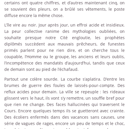
certains ont quatre chiffres, et d’autres maintenant cinq, on
se souvient des pleurs, on a brûlé ses vêtements, le poste
diffuse encore la même chose.
L’île vire au noir. Jour après jour, un effroi acide et insidieux.
La peur collective ranime des mythologies oubliées, on
souhaite presque notre Cité engloutie, les prophètes
diplômés succèdent aux mauvais prêcheurs, de funestes
primés parlent pour ne rien dire, et on cherche tous le
coupable, l’Homme ou le groupe, les anciens et leurs oublis,
l’incompétence des mandatés d’aujourd’hui, tandis que ceux
de demain sont au pied de l’échafaud.
Partout une colère sourde. La courbe s’aplatira. D’entre les
brumes de guerre des foules de laissés-pour-compte. Des
reflux acides pour demain. La ville se repeuple : les rideaux
glissent vers le haut, ils vont s’y remettre, un souffle bref pour
que rien ne change. Des faces hallucinées qui traversent le
Cours. Encore quelques temps ils se guetteront avec crainte.
Des écoliers enfermés dans des vacances sans causes, une
série de vagues de rages, encore un peu de temps et le choc,