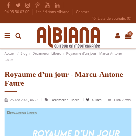
04 95 50 03 00
Les éditions Albiana
Contact
Liste de souhaits (
0
)
0
Accueil
Blog
Decameron Libero
Royaume d’un jour - Marcu-Antone
Faure
Royaume d’un jour - Marcu-Antone
Faure
25 Apr 2020, 06:25
Decameron Libero
4
likes
1786 views