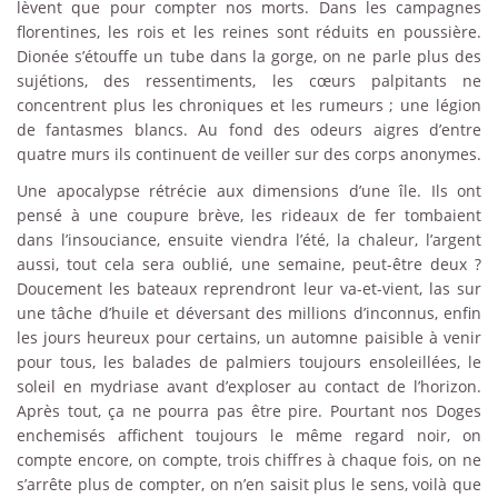
lèvent que pour compter nos morts. Dans les campagnes
florentines, les rois et les reines sont réduits en poussière.
Dionée s’étouffe un tube dans la gorge, on ne parle plus des
sujétions, des ressentiments, les cœurs palpitants ne
concentrent plus les chroniques et les rumeurs ; une légion
de fantasmes blancs. Au fond des odeurs aigres d’entre
quatre murs ils continuent de veiller sur des corps anonymes.
Une apocalypse rétrécie aux dimensions d’une île. Ils ont
pensé à une coupure brève, les rideaux de fer tombaient
dans l’insouciance, ensuite viendra l’été, la chaleur, l’argent
aussi, tout cela sera oublié, une semaine, peut-être deux ?
Doucement les bateaux reprendront leur va-et-vient, las sur
une tâche d’huile et déversant des millions d’inconnus, enfin
les jours heureux pour certains, un automne paisible à venir
pour tous, les balades de palmiers toujours ensoleillées, le
soleil en mydriase avant d’exploser au contact de l’horizon.
Après tout, ça ne pourra pas être pire. Pourtant nos Doges
enchemisés affichent toujours le même regard noir, on
compte encore, on compte, trois chiffres à chaque fois, on ne
s’arrête plus de compter, on n’en saisit plus le sens, voilà que