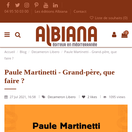
04 95 50 03 00
Les éditions Albiana
Contact
Liste de souhaits (
0
)
0
Accueil
Blog
Decameron Libero
Paule Martinetti - Grand-père, que
faire ?
Paule Martinetti - Grand-père, que
faire ?
27 Jul 2021, 16:58
Decameron Libero
2
likes
1095 views