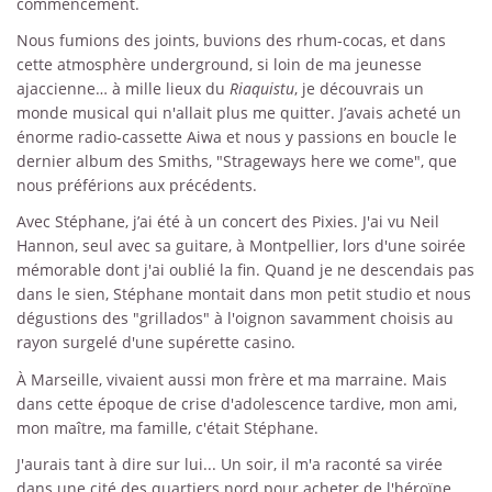
commencement.
Nous fumions des joints, buvions des rhum-cocas, et dans
cette atmosphère underground, si loin de ma jeunesse
ajaccienne… à mille lieux du
Riaquistu
, je découvrais un
monde musical qui n'allait plus me quitter. J’avais acheté un
énorme radio-cassette Aiwa et nous y passions en boucle le
dernier album des Smiths, "Strageways here we come", que
nous préférions aux précédents.
Avec Stéphane, j’ai été à un concert des Pixies. J'ai vu Neil
Hannon, seul avec sa guitare, à Montpellier, lors d'une soirée
mémorable dont j'ai oublié la fin. Quand je ne descendais pas
dans le sien, Stéphane montait dans mon petit studio et nous
dégustions des "grillados" à l'oignon savamment choisis au
rayon surgelé d'une supérette casino.
À Marseille, vivaient aussi mon frère et ma marraine. Mais
dans cette époque de crise d'adolescence tardive, mon ami,
mon maître, ma famille, c'était Stéphane.
J'aurais tant à dire sur lui... Un soir, il m'a raconté sa virée
dans une cité des quartiers nord pour acheter de l'héroïne.