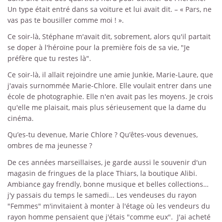
Un type était entré dans sa voiture et lui avait dit. – « Pars, ne
vas pas te bousiller comme moi ! ».
Ce soir-là, Stéphane m'avait dit, sobrement, alors qu'il partait
se doper à l'héroïne pour la première fois de sa vie, "Je
préfère que tu restes là".
Ce soir-là, il allait rejoindre une amie Junkie, Marie-Laure, que
j'avais surnommée Marie-Chlore. Elle voulait entrer dans une
école de photographie. Elle n'en avait pas les moyens. Je crois
qu'elle me plaisait, mais plus sérieusement que la dame du
cinéma.
Qu’es-tu devenue, Marie Chlore ? Qu’êtes-vous devenues,
ombres de ma jeunesse ?
De ces années marseillaises, je garde aussi le souvenir d'un
magasin de fringues de la place Thiars, la boutique Alibi.
Ambiance gay frendly, bonne musique et belles collections…
j'y passais du temps le samedi… Les vendeuses du rayon
"Femmes" m'invitaient à monter à l'étage où les vendeurs du
rayon homme pensaient que j'étais "comme eux". J'ai acheté