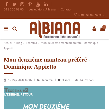
04 95 50 03 00
Les éditions Albiana
Contact
Liste de souhaits (
0
)
0
Accueil
Blog
Teorema
Mon deuxième manteau préféré - Dominique
Appietto
Mon deuxième manteau préféré -
Dominique Appietto
15 May 2020, 05:46
Teorema
3
likes
1457 views