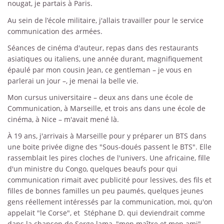
nougat, je partais à Paris.
Au sein de l’école militaire, j'allais travailler pour le service
communication des armées.
Séances de cinéma d'auteur, repas dans des restaurants
asiatiques ou italiens, une année durant, magnifiquement
épaulé par mon cousin Jean, ce gentleman – je vous en
parlerai un jour –, je menai la belle vie.
Mon cursus universitaire – deux ans dans une école de
Communication, à Marseille, et trois ans dans une école de
cinéma, à Nice – m'avait mené là.
À 19 ans, j'arrivais à Marseille pour y préparer un BTS dans
une boite privée digne des "Sous-doués passent le BTS". Elle
rassemblait les pires cloches de l'univers. Une africaine, fille
d'un ministre du Congo, quelques beaufs pour qui
communication rimait avec publicité pour lessives, des fils et
filles de bonnes familles un peu paumés, quelques jeunes
gens réellement intéressés par la communication, moi, qu'on
appelait "le Corse", et Stéphane D. qui deviendrait comme
dans la chanson de Serge lama, "mon maître et mon ami".