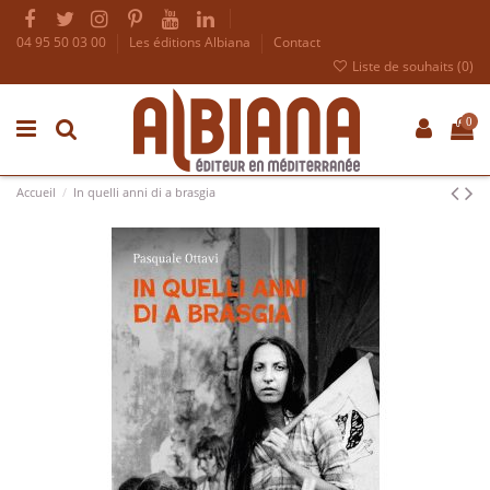
04 95 50 03 00
Les éditions Albiana
Contact
Liste de souhaits (
0
)
0
Accueil
In quelli anni di a brasgia