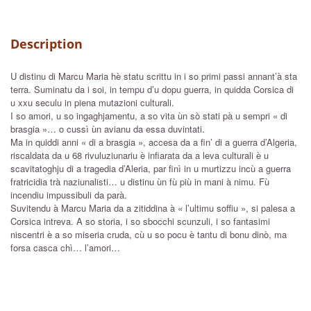
Description
U distinu di Marcu Maria hè statu scrittu in i so primi passi annant’à sta
terra. Suminatu da i soi, in tempu d’u dopu guerra, in quidda Corsica di
u xxu seculu in piena mutazioni culturali.
I so amori, u so ingaghjamentu, a so vita ùn sò stati pà u sempri « di
brasgia »… o cussì ùn avianu da essa duvintati.
Ma in quiddi anni « di a brasgia », accesa da a fin’ di a guerra d’Algeria,
riscaldata da u 68 rivuluziunariu è infiarata da a leva culturali è u
scavitatoghju di a tragedia d’Aleria, par finì in u murtizzu incù a guerra
fratricidia trà naziunalisti… u distinu ùn fù più in mani à nimu. Fù
incendiu impussibuli da parà.
Suvitendu à Marcu Maria da a zitiddina à « l’ultimu soffiu », si palesa a
Corsica intreva. A so storia, i so sbocchi scunzuli, i so fantasimi
niscentri è a so miseria cruda, cù u so pocu è tantu di bonu dinò, ma
forsa casca chì… l’amori…