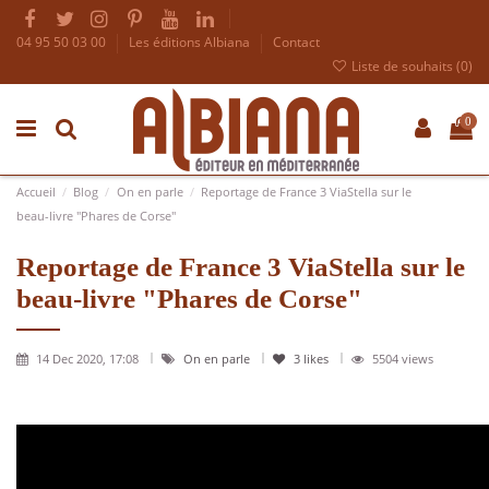
04 95 50 03 00
Les éditions Albiana
Contact
Liste de souhaits (
0
)
0
Accueil
Blog
On en parle
Reportage de France 3 ViaStella sur le
beau-livre "Phares de Corse"
Reportage de France 3 ViaStella sur le
beau-livre "Phares de Corse"
14 Dec 2020, 17:08
On en parle
3
likes
5504 views