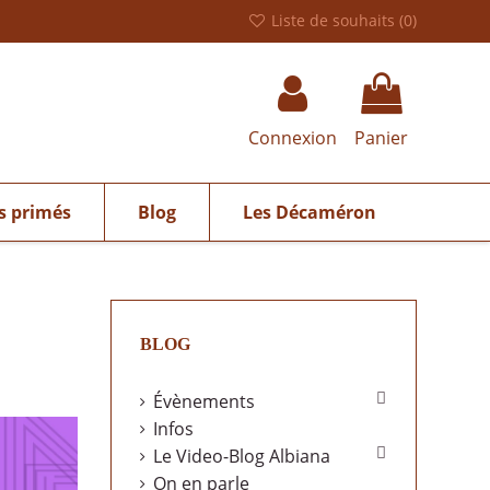
Liste de souhaits (
0
)
Connexion
Panier
s primés
Blog
Les Décaméron
BLOG

Évènements
Infos

Le Video-Blog Albiana
On en parle