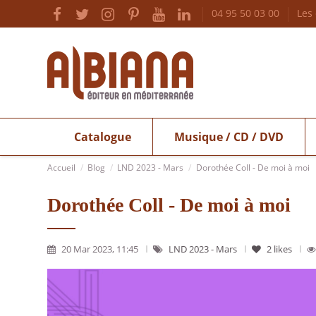
04 95 50 03 00
Les
Catalogue
Musique / CD / DVD
Accueil
Blog
LND 2023 - Mars
Dorothée Coll - De moi à moi
Dorothée Coll - De moi à moi
20 Mar 2023, 11:45
LND 2023 - Mars
2
likes