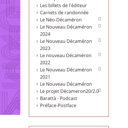
Les billets de l'éditeur
Carnets de randonnée

Le Néo-Décaméron

Le Nouveau Décaméron
2024

Le Nouveau Décaméron
2023

Le nouveau Décaméron
2022

Le Nouveau Décaméron
2021
Le Nouveau Décaméron

Le projet Décameron20/2.0
Barattà - Podcast
Préface-Postface