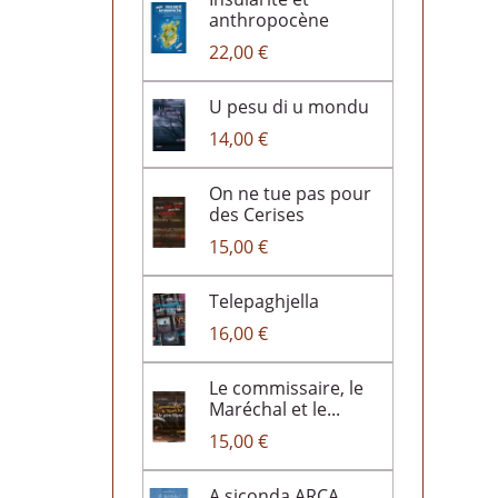
anthropocène
22,00 €
U pesu di u mondu
14,00 €
On ne tue pas pour
des Cerises
15,00 €
Telepaghjella
16,00 €
Le commissaire, le
Maréchal et le...
15,00 €
A siconda ARCA