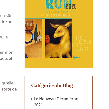
ien sûr
ndre au
ou le
uler mon
rade, et
qu’elle
Catégories du Blog
e sorte de
Le Nouveau Décaméron
2021