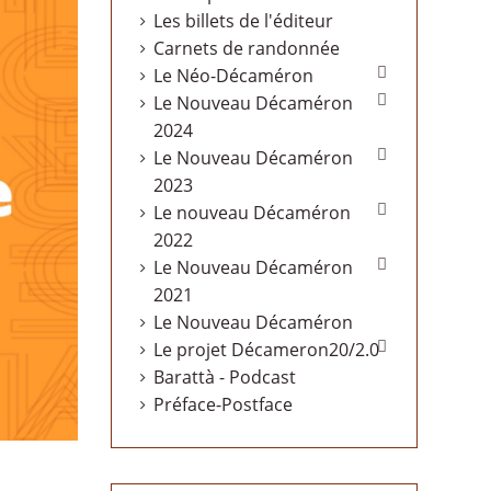
Les billets de l'éditeur
Carnets de randonnée

Le Néo-Décaméron

Le Nouveau Décaméron
2024

Le Nouveau Décaméron
2023

Le nouveau Décaméron
2022

Le Nouveau Décaméron
2021
Le Nouveau Décaméron

Le projet Décameron20/2.0
Barattà - Podcast
Préface-Postface