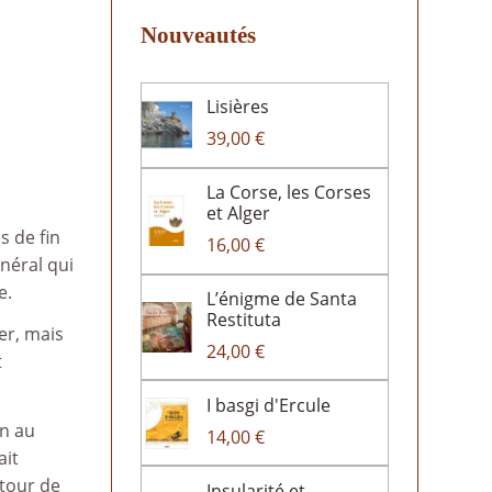
Nouveautés
Lisières
39,00 €
La Corse, les Corses
et Alger
s de fin
16,00 €
néral qui
e.
L’énigme de Santa
Restituta
er, mais
24,00 €
t
I basgi d'Ercule
on au
14,00 €
ait
 tour de
Insularité et