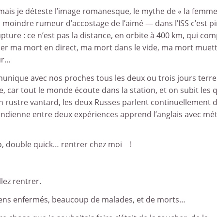
 mais je déteste l’image romanesque, le mythe de « la femm
a moindre rumeur d’accostage de l’aimé — dans l’ISS c’est pir
ure : ce n’est pas la distance, en orbite à 400 km, qui comp
aginer ma mort en direct, ma mort dans le vide, ma mort muet
ur…
nique avec nos proches tous les deux ou trois jours terre
 car tout le monde écoute dans la station, et on subit les 
un rustre vantard, les deux Russes parlent continuellement 
 l’Indienne entre deux expériences apprend l’anglais avec mé
, double quick… rentrer chez moi !
lez rentrer.
 gens enfermés, beaucoup de malades, et de morts…