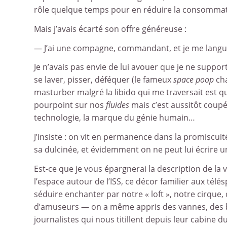
rôle quelque temps pour en réduire la consommat
Mais j’avais écarté son offre généreuse :
— J’ai une compagne, commandant, et je me lang
Je n’avais pas envie de lui avouer que je ne suppo
se laver, pisser, déféquer (le fameux
space poop
cha
masturber malgré la libido qui me traversait est q
pourpoint sur nos
fluides
mais c’est aussitôt coupé 
technologie, la marque du génie humain…
J’insiste : on vit en permanence dans la promiscuit
sa dulcinée, et évidemment on ne peut lui écrire un
Est-ce que je vous épargnerai la description de la v
l’espace autour de l’ISS, ce décor familier aux télé
séduire enchanter par notre « loft », notre cirque,
d’amuseurs — on a même appris des vannes, des b
journalistes qui nous titillent depuis leur cabine d