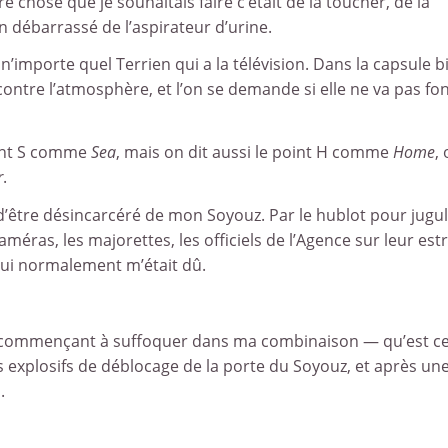
chose que je souhaitais faire c’était de la toucher, de la
n débarrassé de l’aspirateur d’urine.
 n’importe quel Terrien qui a la télévision. Dans la capsule b
ncontre l’atmosphère, et l’on se demande si elle ne va pas fo
int S comme
Sea
, mais on dit aussi le point H comme
Home
, 
r
.
ndu d’être désincarcéré de mon Soyouz. Par le hublot pour jug
méras, les majorettes, les officiels de l’Agence sur leur est
 qui normalement m’était dû.
t commençant à suffoquer dans ma combinaison — qu’est ce 
ons explosifs de déblocage de la porte du Soyouz, et après un
.