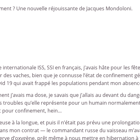
ement ? Une nouvelle réjouissante de Jacques Mondoloni.
internationale ISS, SSI en français, j’avais hâte pour les fête
er des vaches, bien que je connusse l’état de confinement gé
ovid 19 qui avait frappé les populations pendant mon absenc
ent j’avais ma dose, je savais que j’allais au devant du dang
 les troubles qu’elle représente pour un humain normalemen
ent pour confinement, hein…
ieuse à la longue, et puis il n’était pas prévu une prolongati
 dans mon contrat — le commandant russe du vaisseau m’av
serve d’oxygène, prêt même à nous mettre en hibernation à