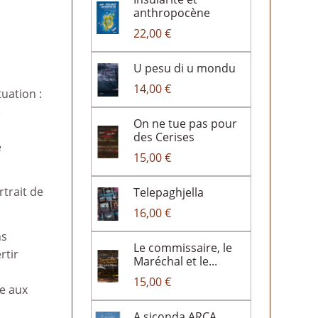
anthropocène
22,00 €
U pesu di u mondu
14,00 €
uation :
e
On ne tue pas pour
des Cerises
e
15,00 €
rtrait de
Telepaghjella
16,00 €
ns
Le commissaire, le
rtir
Maréchal et le...
15,00 €
e aux
A siconda ARCA