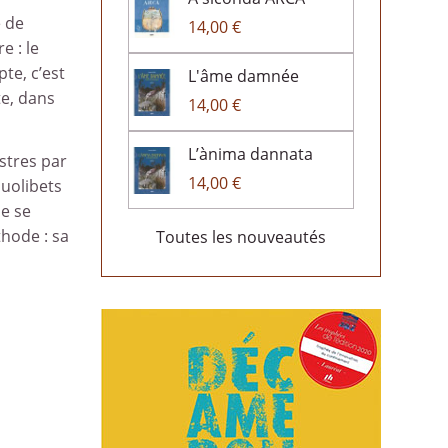
e de
14,00 €
e : le
te, c’est
L'âme damnée
te, dans
14,00 €
L’ànima dannata
stres par
14,00 €
quolibets
de se
thode : sa
Toutes les nouveautés