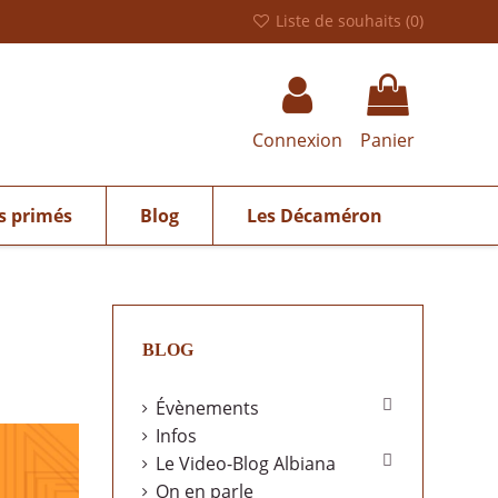
Liste de souhaits (
0
)
Connexion
Panier
s primés
Blog
Les Décaméron
BLOG

Évènements
Infos

Le Video-Blog Albiana
On en parle