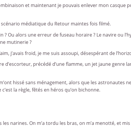
a combinaison et maintenant je pouvais enlever mon casque 
le scénario médiatique du Retour maintes fois filmé.
in ? Ou alors une erreur de fuseau horaire ? Le navire ou l’
Une mutinerie ?
s faim, j’avais froid, je me suis assoupi, désespérant de l’hori
enre d’escorteur, précédé d’une flamme, un jet jaune genre la
s m’ont hissé sans ménagement, alors que les astronautes n
c’est la règle, fêtés en héros qu’on bichonne.
s les narines. On m’a tordu les bras, on m’a menotté, et mis