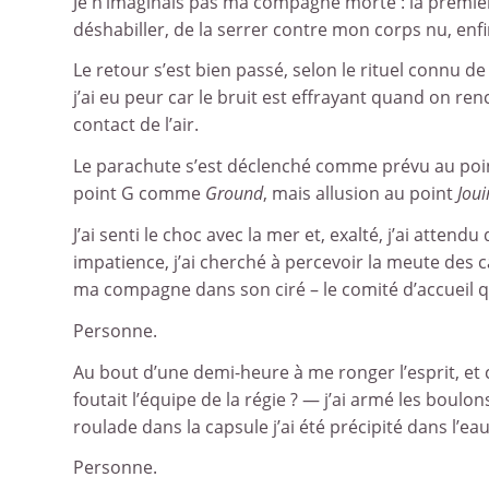
Je n’imaginais pas ma compagne morte : la première 
déshabiller, de la serrer contre mon corps nu, enfi
Le retour s’est bien passé, selon le rituel connu de
j’ai eu peur car le bruit est effrayant quand on re
contact de l’air.
Le parachute s’est déclenché comme prévu au po
point G comme
Ground
, mais allusion au point
Joui
J’ai senti le choc avec la mer et, exalté, j’ai atte
impatience, j’ai cherché à percevoir la meute des ca
ma compagne dans son ciré – le comité d’accueil
Personne.
Au bout d’une demi-heure à me ronger l’esprit, e
foutait l’équipe de la régie ? — j’ai armé les boul
roulade dans la capsule j’ai été précipité dans l’eau
Personne.