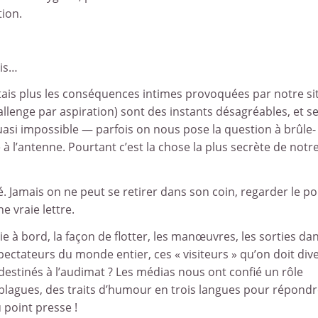
ion.
uis…
rtais plus les conséquences intimes provoquées par notre sit
llenge par aspiration) sont des instants désagréables, et s
uasi impossible — parfois on nous pose la question à brûle-
à l’antenne. Pourtant c’est la chose la plus secrète de notr
é. Jamais on ne peut se retirer dans son coin, regarder le po
e vraie lettre.
ie à bord, la façon de flotter, les manœuvres, les sorties da
spectateurs du monde entier, ces « visiteurs » qu’on doit dive
 destinés à l’audimat ? Les médias nous ont confié un rôle
lagues, des traits d’humour en trois langues pour répondr
u point presse !