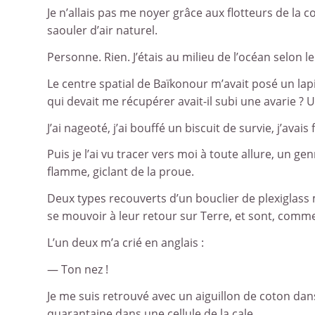
Je n’allais pas me noyer grâce aux flotteurs de l
saouler d’air naturel.
Personne. Rien. J’étais au milieu de l’océan selon 
Le centre spatial de Baïkonour m’avait posé un lap
qui devait me récupérer avait-il subi une avarie ? 
J’ai nageoté, j’ai bouffé un biscuit de survie, j’avai
Puis je l’ai vu tracer vers moi à toute allure, un g
flamme, giclant de la proue.
Deux types recouverts d’un bouclier de plexiglas
se mouvoir à leur retour sur Terre, et sont, comme 
L’un deux m’a crié en anglais :
— Ton nez !
Je me suis retrouvé avec un aiguillon de coton dan
quarantaine dans une cellule de la cale.