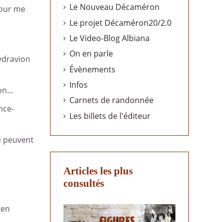
Le Nouveau Décaméron
pour me
Le projet Décaméron20/2.0
Le Video-Blog Albiana
On en parle
hydravion
Évènements
Infos
zon…
Carnets de randonnée
nce-
Les billets de l'éditeur
e peuvent
Articles les plus
consultés
 en