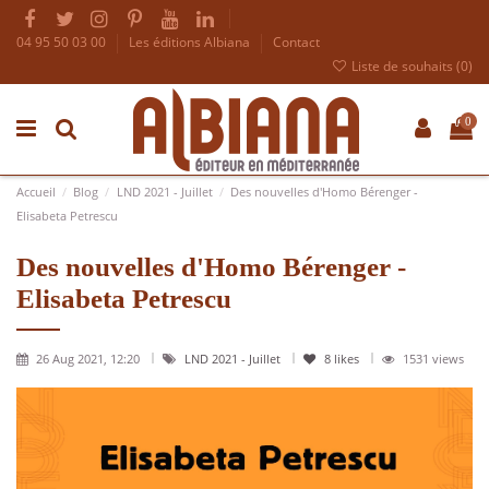
04 95 50 03 00
Les éditions Albiana
Contact
Liste de souhaits (
0
)
0
Accueil
Blog
LND 2021 - Juillet
Des nouvelles d'Homo Bérenger -
Elisabeta Petrescu
Des nouvelles d'Homo Bérenger -
Elisabeta Petrescu
26 Aug 2021, 12:20
LND 2021 - Juillet
8
likes
1531 views