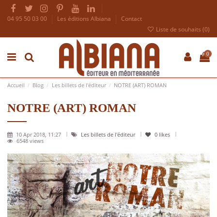
04 95 50 03 00
Les éditions Albiana
Contact
Liste de souhaits (
0
)
0
Accueil
Blog
Les billets de l'éditeur
NOTRE (ART) ROMAN
NOTRE (ART) ROMAN
10 Apr 2018, 11:27
Les billets de l'éditeur
0
likes
6548 views