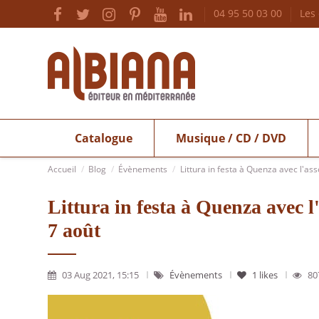
04 95 50 03 00
Les
Catalogue
Musique / CD / DVD
Accueil
Blog
Évènements
Littura in festa à Quenza avec l'as
Littura in festa à Quenza avec l
7 août
03 Aug 2021, 15:15
Évènements
1
likes
80