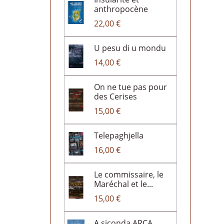
anthropocène
22,00 €
U pesu di u mondu
14,00 €
On ne tue pas pour
des Cerises
15,00 €
Telepaghjella
16,00 €
Le commissaire, le
Maréchal et le...
15,00 €
A siconda ARCA