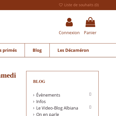
Liste de souhaits (
0
)
Connexion
Panier
s primés
Blog
Les Décaméron
samedi
BLOG

Évènements
Infos

Le Video-Blog Albiana
On en parle