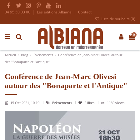
04 95 50 03 00
Les éditions Albiana
Contact
Liste de souhaits (
0
)
0
Accueil
Blog
Évènements
Conférence de Jean-Marc Olivesi autour
des "Bonaparte et l'Antique"
Conférence de Jean-Marc Olivesi
autour des "Bonaparte et l'Antique"
15 Oct 2021, 10:19
Évènements
2
likes
1169 views