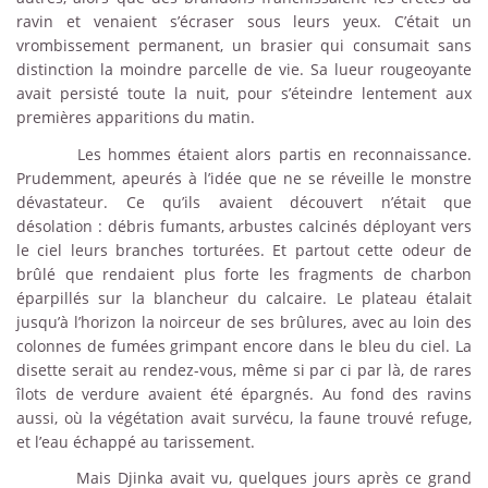
ravin et venaient s’écraser sous leurs yeux. C’était un
vrombissement permanent, un brasier qui consumait sans
distinction la moindre parcelle de vie. Sa lueur rougeoyante
avait persisté toute la nuit, pour s’éteindre lentement aux
premières apparitions du matin.
Les hommes étaient alors partis en reconnaissance.
Prudemment, apeurés à l’idée que ne se réveille le monstre
dévastateur. Ce qu’ils avaient découvert n’était que
désolation : débris fumants, arbustes calcinés déployant vers
le ciel leurs branches torturées. Et partout cette odeur de
brûlé que rendaient plus forte les fragments de charbon
éparpillés sur la blancheur du calcaire. Le plateau étalait
jusqu’à l’horizon la noirceur de ses brûlures, avec au loin des
colonnes de fumées grimpant encore dans le bleu du ciel. La
disette serait au rendez-vous, même si par ci par là, de rares
îlots de verdure avaient été épargnés. Au fond des ravins
aussi, où la végétation avait survécu, la faune trouvé refuge,
et l’eau échappé au tarissement.
Mais Djinka avait vu, quelques jours après ce grand