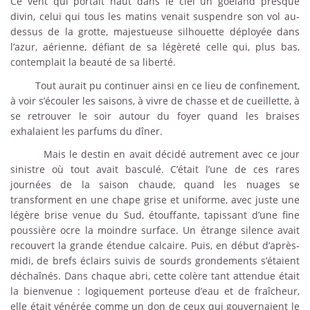
Ce vent qui portait haut dans le ciel un goéland presque
divin, celui qui tous les matins venait suspendre son vol au-
dessus de la grotte, majestueuse silhouette déployée dans
l’azur, aérienne, défiant de sa légèreté celle qui, plus bas,
contemplait la beauté de sa liberté.
Tout aurait pu continuer ainsi en ce lieu de confinement,
à voir s’écouler les saisons, à vivre de chasse et de cueillette, à
se retrouver le soir autour du foyer quand les braises
exhalaient les parfums du dîner.
Mais le destin en avait décidé autrement avec ce jour
sinistre où tout avait basculé. C’était l’une de ces rares
journées de la saison chaude, quand les nuages se
transforment en une chape grise et uniforme, avec juste une
légère brise venue du Sud, étouffante, tapissant d’une fine
poussière ocre la moindre surface. Un étrange silence avait
recouvert la grande étendue calcaire. Puis, en début d’après-
midi, de brefs éclairs suivis de sourds grondements s’étaient
déchaînés. Dans chaque abri, cette colère tant attendue était
la bienvenue : logiquement porteuse d’eau et de fraîcheur,
elle était vénérée comme un don de ceux qui gouvernaient le