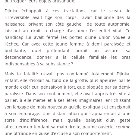
ou troquer leurs objets artisanaux.
Djinka échappait à ces tractations, car le sceau de
l’irréversible avait figé son corps, l’avait bâillonné dès la
naissance, privant son côté gauche
de toute autonomie,
laissant au droit la charge d’assumer l’essentiel vital. Ce
handicap lui avait fermé les portes d’une union vouée à
l’échec. Car avec cette jeune femme à demi paralysée et
boitillante, quel prétendant aurait pu assurer sa
descendance, donner à la cellule familiale les bras
indispensables à sa subsistance ?
Mais la fatalité n’avait pas condamné totalement Djinka.
Enfant, elle s’isolait au fond de la grotte, plus apeurée par le
monde extérieur, pensait-on à tort, que bloquée par sa demi-
paralysie. Dans son confinement, elle avait appris très vite à
parler, à elle-même et à ses êtres imaginaires, enrichissant
son langage de mots nouveaux qu’elle expliquait et enseignait
à son entourage. Une distanciation qui s’apparentait à une
sorte d’indifférence, mais qu’elle balayait d’un geste
affectueux en tendant sa main droite, paume ouverte, comme
une offrande en guise d’excuse à son comportement.