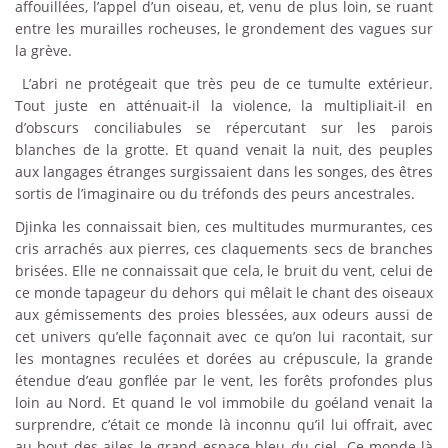
affouillées, l’appel d’un oiseau, et, venu de plus loin, se ruant
entre les murailles rocheuses, le grondement des vagues sur
la grève.
L’abri ne protégeait que très peu de ce tumulte extérieur.
Tout juste en atténuait-il la violence, la multipliait-il en
d’obscurs conciliabules se répercutant sur les parois
blanches de la grotte. Et quand venait la nuit, des peuples
aux langages étranges surgissaient dans les songes, des êtres
sortis de l’imaginaire ou du tréfonds des peurs ancestrales.
Djinka les connaissait bien, ces multitudes murmurantes, ces
cris arrachés aux pierres, ces claquements secs de branches
brisées. Elle ne connaissait que cela, le bruit du vent, celui de
ce monde tapageur du dehors qui mêlait le chant des oiseaux
aux gémissements des proies blessées, aux odeurs aussi de
cet univers qu’elle façonnait avec ce qu’on lui racontait, sur
les montagnes reculées et dorées au crépuscule, la grande
étendue d’eau gonflée par le vent, les forêts profondes plus
loin au Nord. Et quand le vol immobile du goéland venait la
surprendre, c’était ce monde là inconnu qu’il lui offrait, avec
au bout des ailes le grand espace bleu du ciel. Ce monde-là