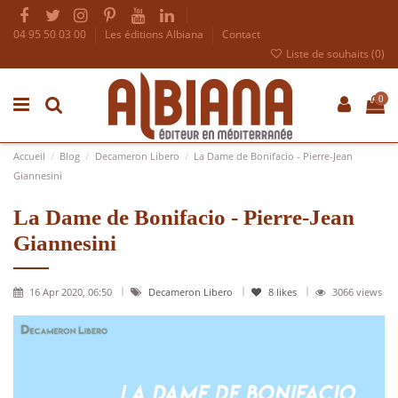
04 95 50 03 00
Les éditions Albiana
Contact
Liste de souhaits (
0
)
0
Accueil
Blog
Decameron Libero
La Dame de Bonifacio - Pierre-Jean
Giannesini
La Dame de Bonifacio - Pierre-Jean
Giannesini
16 Apr 2020, 06:50
Decameron Libero
8
likes
3066 views