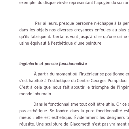
exemple, du disque vinyle représentant l
’
apogée du son an
Par ailleurs, presque personne n
’échappe à la pe
dans les objets nos diverses croyances enfouies au plus p
qu
’
ils fabriquent. Certains vont jusqu’à dire qu
’
une usine 
usine équivaut à l
’
esthétique d
’
une peinture.
Ingénierie et pensée fonctionnaliste
À partir du moment o
ù l
’
ingénieur se positionne e
s
’
est habitué à l
’
esthétique du Centre Georges Pompidou, i
C
’
est à cela que nous fait aboutir le triomphe de l
’
ingé
monde inhumain.
Dans le fonctionnalisme tout doit
être utile. Or ce 
pas esthétique. Se fondre dans la pure fonctionnalité e
mieux : elle est esthétique. Évidemment les designers t
réussite. Une sculpture de Giacometti n
’
est pas vraiment 