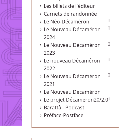
Les billets de l'éditeur
Carnets de randonnée

Le Néo-Décaméron

Le Nouveau Décaméron
2024

Le Nouveau Décaméron
2023

Le nouveau Décaméron
2022

Le Nouveau Décaméron
2021
Le Nouveau Décaméron

Le projet Décameron20/2.0
Barattà - Podcast
Préface-Postface