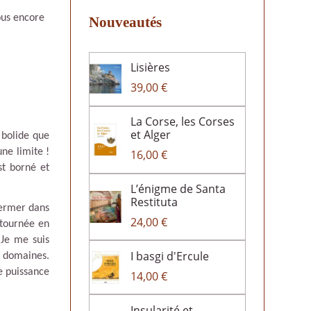
ous encore
Nouveautés
Lisières
39,00 €
La Corse, les Corses
et Alger
 bolide que
une limite !
16,00 €
st borné et
L’énigme de Santa
Restituta
germer dans
24,00 €
ntournée en
 Je me suis
I basgi d'Ercule
s domaines.
e puissance
14,00 €
Insularité et