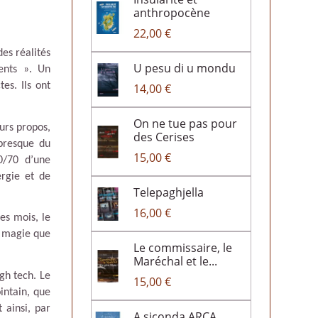
anthropocène
22,00 €
es réalités
U pesu di u mondu
gents ». Un
es. Ils ont
14,00 €
On ne tue pas pour
urs propos,
des Cerises
 presque du
15,00 €
0/70 d
’
une
rgie et de
Telepaghjella
16,00 €
es mois, le
sa magie que
Le commissaire, le
Maréchal et le...
gh tech. Le
15,00 €
intain, que
t ainsi, par
A siconda ARCA