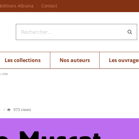
 éditions Albiana
Contact
Les collections
Nos auteurs
Les ouvrage
 vite
s
973 views