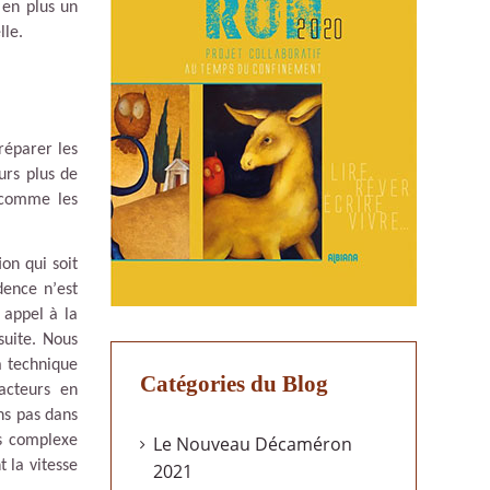
 en plus un
lle.
réparer les
urs plus de
s comme les
on qui soit
idence n
’
est
 appel à la
suite. Nous
a technique
Catégories du Blog
facteurs en
ns pas dans
Le Nouveau Décaméron
us complexe
t la vitesse
2021