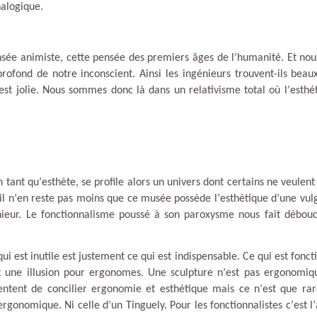
alogique.
nsée animiste, cette pensée des premiers âges de l
’
humanité. Et nou
rofond de notre inconscient. Ainsi les ingénieurs trouvent-ils beaux
est jolie. Nous sommes donc là dans un relativisme total où l
’
esthé
n tant qu
’
esthète, se profile alors un univers dont certains ne veulent 
l n
’
en reste pas moins que ce musée possède l
’
esthétique d
’
une vulg
nieur. Le fonctionnalisme poussé à son paroxysme nous fait débou
qui est inutile est justement ce qui est indispensable. Ce qui est fonct
st une illusion pour ergonomes. Une sculpture n
’
est pas ergonomiqu
entent de concilier ergonomie et esthétique mais ce n
’
est que ra
ergonomique. Ni celle d
’
un Tinguely. Pour les fonctionnalistes c
’
est l
’