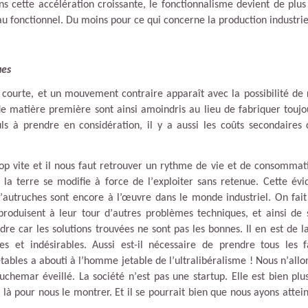
ns cette accélération croissante, le fonctionnalisme devient de plus
 au fonctionnel. Du moins pour ce qui concerne la production industrie
ues
s courte, et un mouvement contraire apparaît avec la possibilité de 
 de matière première sont ainsi amoindris au lieu de fabriquer toujo
euls à prendre en considération, il y a aussi les coûts secondaire
rop vite et il nous faut retrouver un rythme de vie et de consommati
 la terre se modifie à force de l
’
exploiter sans retenue. Cette év
’
autruches sont encore à l’œuvre dans le monde industriel. On fait
roduisent à leur tour d
’
autres problèmes techniques, et ainsi de 
e car les solutions trouvées ne sont pas les bonnes. Il en est de l
es et indésirables. Aussi est-il nécessaire de prendre tous les 
tables a abouti à l
’
homme jetable de l
’
ultralibéralisme ! Nous n
’
allo
uchemar éveillé. La société n
’
est pas une startup. Elle est bien pl
 là pour nous le montrer. Et il se pourrait bien que nous ayons attein