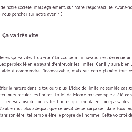
 de notre société, mais également, sur notre responsabilité. Avons-n
 nous pencher sur notre avenir ?
Ça va très vite
lérer. Ça va vite. Trop vite ? La course à l
’
innovation est devenue un
vec perplexité en essayant d
’
entrevoir les limites. Car il y aura bien 
us aide à comprendre l
’
inconcevable, mais sur notre planète tout e
ier la nature dans le toujours plus. L
’
idée de limite ne semble pas 
 toujours reculer les limites. La loi de Moore par exemple a été co
 il en va ainsi de toutes les limites qui semblaient indépassables.
d
’
autre mot plus adéquat que celui-ci) de se surpasser dans tous le
 dans son être, tel semble être le propre
de
l
’
homme. Cette volonté d