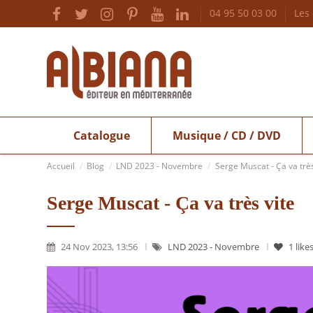
04 95 50 03 00
Les
Catalogue
Musique / CD / DVD
Accueil
Blog
LND 2023 - Novembre
Serge Muscat - Ça va très
Serge Muscat - Ça va très vite
24 Nov 2023, 13:56
LND 2023 - Novembre
1
like