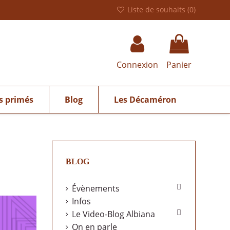
Liste de souhaits (
0
)
Connexion
Panier
s primés
Blog
Les Décaméron
BLOG

Évènements
Infos

Le Video-Blog Albiana
On en parle