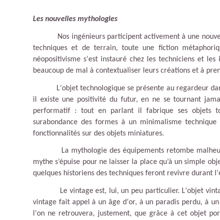
Les nouvelles mythologies
Nos ing
énieurs participent activement à une nouve
techniques et de terrain, toute une fiction métaphor
néopositivisme s
’
est instauré chez les techniciens et les
beaucoup de mal à contextualiser leurs créations et à pren
L
’
objet technologique se présente au regardeur dans
il existe une positivité du futur, en ne se tournant jama
performatif : tout en parlant il fabrique ses objets
surabondance des formes à un minimalisme technique 
fonctionnalités sur des objets miniatures.
La mythologie des
équipements retombe malheu
mythe s’épuise pour ne laisser la place qu’à un simple objet
quelques historiens des techniques feront revivre durant l
’
Le vintage est, lui, un peu particulier. L
’
objet vint
vintage fait appel à un â
ge d
’
or, à un paradis perdu, à u
l
’
on ne retrouvera, justement, que grâce à cet objet por