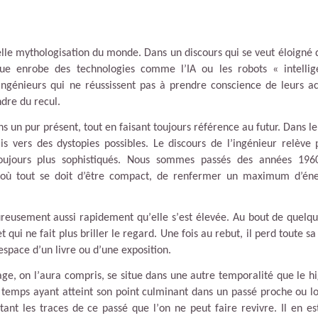
lle mythologisation du monde. Dans un discours qui se veut éloigné d
ique enrobe des technologies comme l
’
IA ou les robots « intelli
 ingénieurs qui ne réussissent pas à prendre conscience de leurs act
dre du recul.
 un pur présent, tout en faisant toujours référence au futur. Dans le
is vers des dystopies possibles. Le discours de l
’
ingénieur relève
 toujours plus sophistiqués. Nous sommes passés des anné
es 196
où tout se doit d’être compact, de renfermer un maximum d’éne
reusement aussi rapidement qu
’
elle s
’
est élevée. Au bout de quelqu
 qui ne fait plus briller le regard. Une fois au rebut, il perd toute 
espace d
’
un livre ou d
’
une exposition.
age, on l
’
aura compris, se situe dans une autre temporalité que le hi
n temps ayant atteint son point culminant dans un passé proche ou lo
tant les traces de ce passé
que l
’
on ne peut faire revivre. Il en es