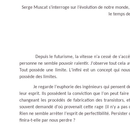
Serge Muscat s’interroge sur l’évolution de notre monde,
le temps de
Depuis le futurisme, la vitesse n
’
a cessé de s
’
accé
personne ne semble pouvoir ralentir. J
’
observe tout cela a
Tout possède une limite. L
’
infini est un concept qui no
possè
de des limites.
Je regarde l
’
euphorie des ingénieurs qui pensent déf
leur esprit. Ils possèdent la conviction que l
’
on peut faire
changeant les procédés de fabrication des transistors, et
souvent demandé d
’
où provenait cette rage (il n
’
y a pas 
Rien ne semble arrêter l
’
esprit de perfectibilité. Persister
finira-t-elle par nous perdre
?