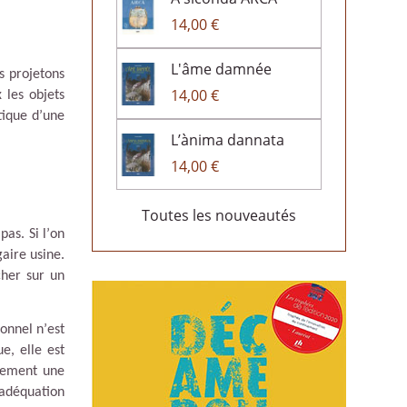
14,00 €
L'âme damnée
s projetons
14,00 €
 les objets
tique d
’
une
L’ànima dannata
14,00 €
Toutes les nouveautés
pas. Si l
’
on
aire usine.
cher sur un
ionnel n
’
est
e, elle est
rement une
adéquation