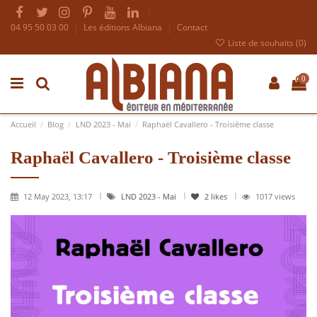
04 95 50 03 00
Les éditions Albiana
Contact
Liste de souhaits (
0
)
0
Accueil
Blog
LND 2023 - Mai
Raphaël Cavallero - Troisième classe
Raphaël Cavallero - Troisième classe
12 May 2023, 13:17
LND 2023 - Mai
2
likes
1017 views