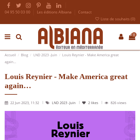
04 95 50 03 00
Les éditions Albiana
Contact
Liste de souhaits (
0
)
0
Accueil
Blog
LND 2023 -Juin
Louis Reynier - Make America great
again…
Louis Reynier - Make America great
again…
22 Jun 2023, 11:32
LND 2023 -Juin
2
likes
826 views