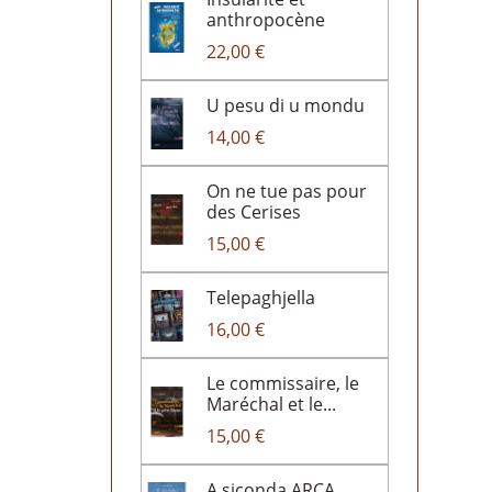
anthropocène
22,00 €
U pesu di u mondu
14,00 €
On ne tue pas pour
des Cerises
15,00 €
Telepaghjella
16,00 €
Le commissaire, le
Maréchal et le...
15,00 €
A siconda ARCA