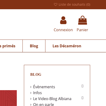
Liste de souhaits (
0
)
Connexion
Panier
s primés
Blog
Les Décaméron
BLOG

Évènements
Infos

Le Video-Blog Albiana
On en parle