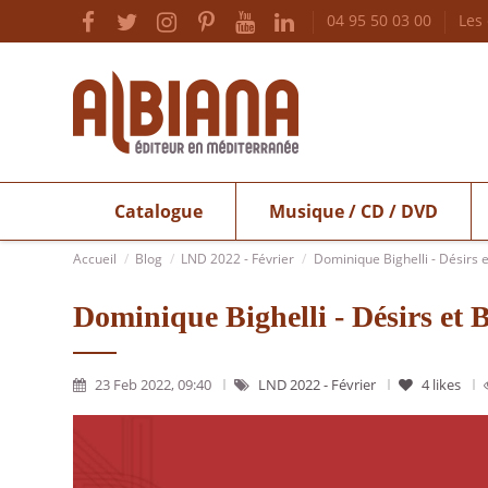
04 95 50 03 00
Les
Catalogue
Musique / CD / DVD
Accueil
Blog
LND 2022 - Février
Dominique Bighelli - Désirs 
Dominique Bighelli - Désirs et
23 Feb 2022, 09:40
LND 2022 - Février
4
likes