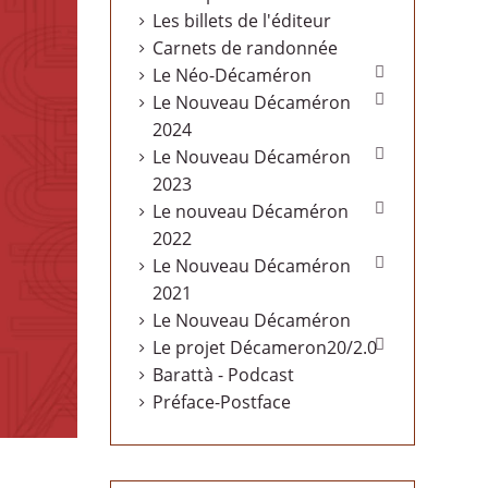
Les billets de l'éditeur
Carnets de randonnée

Le Néo-Décaméron

Le Nouveau Décaméron
2024

Le Nouveau Décaméron
2023

Le nouveau Décaméron
2022

Le Nouveau Décaméron
2021
Le Nouveau Décaméron

Le projet Décameron20/2.0
Barattà - Podcast
Préface-Postface