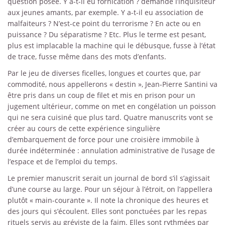
question posée. Y a-t-il eu fornication ? demande l’inquisiteur
aux jeunes amants, par exemple. Y a-t-il eu association de
malfaiteurs ? N’est-ce point du terrorisme ? En acte ou en
puissance ? Du séparatisme ? Etc. Plus le terme est pesant,
plus est implacable la machine qui le débusque, fusse à l’état
de trace, fusse même dans des mots d’enfants.
Par le jeu de diverses ficelles, longues et courtes que, par
commodité, nous appellerons « destin », Jean-Pierre Santini va
être pris dans un coup de filet et mis en prison pour un
jugement ultérieur, comme on met en congélation un poisson
qui ne sera cuisiné que plus tard. Quatre manuscrits vont se
créer au cours de cette expérience singulière
d’embarquement de force pour une croisière immobile à
durée indéterminée : annulation administrative de l’usage de
l’espace et de l’emploi du temps.
Le premier manuscrit serait un journal de bord s’il s’agissait
d’une course au large. Pour un séjour à l’étroit, on l’appellera
plutôt « main-courante ». Il note la chronique des heures et
des jours qui s’écoulent. Elles sont ponctuées par les repas
rituels servis au gréviste de la faim. Elles sont rythmées par