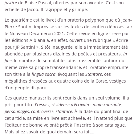
justice
de Blaise Pascal, offertes par son avocate. C’est son
échelle de Jacob. Il l’agrippe et y grimpe.
Le quatrième est le livret d’un oratorio polyphonique où Jean-
Pierre Santini improvise sur les textes de soutien déposés sur
le Nouveau Decameron 2021. Cette revue en ligne créée par
les éditions Albiana a, en effet, ouvert une rubrique « écrire
pour JP Santini ». Sitôt inaugurée, elle a immédiatement été
abondée par plusieurs dizaines de poètes et prosateurs.
In
fine
, le nombre de semblables ainsi rassemblés autour du
même crée sa propre transcendance, et l’oratorio emprunte
son titre à la
lingua sacra
, évoquant les
Stantare
, ces
mégalithes dressées aux quatre coins de la Corse, vestiges
d’un peuple disparu.
Ces quatre manuscrits sont réunis dans un seul volume. Il a
pris pour titre
Fresnes, résidence d’écrivain : main-courante,
personnages, controverse, stantare
. À la date du point final de
cet article, sa mise en livre est achevée, et il n’attend plus que
l’éditeur de bonne volonté prêt à l’inscrire à son catalogue.
Mais allez savoir de quoi demain sera fait…