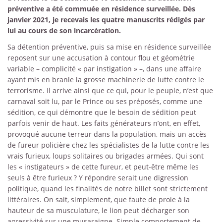
préventive a été commuée en résidence surveillée. Dès
janvier 2021, je recevais les quatre manuscrits rédigés par
lui au cours de son incarcération.
Sa détention préventive, puis sa mise en résidence surveillée
reposent sur une accusation à contour flou et géométrie
variable – complicité « par instigation » –, dans une affaire
ayant mis en branle la grosse machinerie de lutte contre le
terrorisme. Il arrive ainsi que ce qui, pour le peuple, n’est que
carnaval soit lu, par le Prince ou ses préposés, comme une
sédition, ce qui démontre que le besoin de sédition peut
parfois venir de haut. Les faits générateurs n’ont, en effet,
provoqué aucune terreur dans la population, mais un accès
de fureur policière chez les spécialistes de la lutte contre les
vrais furieux, loups solitaires ou brigades armées. Qui sont
les « instigateurs » de cette fureur, et peut-être même les
seuls à être furieux ? Y répondre serait une digression
politique, quand les finalités de notre billet sont strictement
littéraires. On sait, simplement, que faute de proie à la
hauteur de sa musculature, le lion peut décharger son
agressivité sur une musaraigne. Simple comportement de