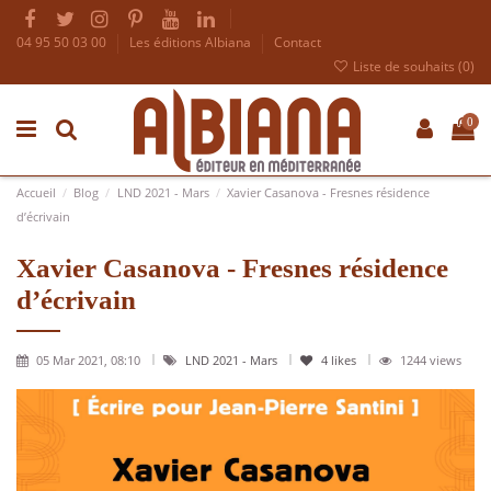
04 95 50 03 00
Les éditions Albiana
Contact
Liste de souhaits (
0
)
0
Accueil
Blog
LND 2021 - Mars
Xavier Casanova - Fresnes résidence
d’écrivain
Xavier Casanova - Fresnes résidence
d’écrivain
05 Mar 2021, 08:10
LND 2021 - Mars
4
likes
1244 views