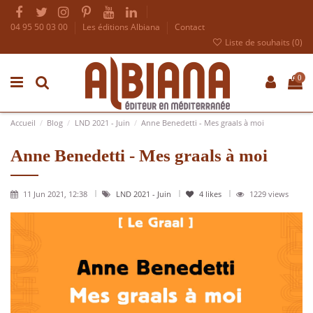
04 95 50 03 00
Les éditions Albiana
Contact
Liste de souhaits (
0
)
0
Accueil
Blog
LND 2021 - Juin
Anne Benedetti - Mes graals à moi
Anne Benedetti - Mes graals à moi
11 Jun 2021, 12:38
LND 2021 - Juin
4
likes
1229 views