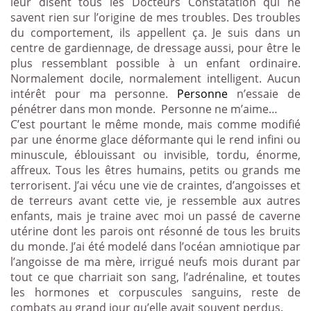
leur disent tous les Docteurs Constatation qui ne
savent rien sur l’origine de mes troubles. Des troubles
du comportement, ils appellent ça. Je suis dans un
centre de gardiennage, de dressage aussi, pour être le
plus ressemblant possible à un enfant ordinaire.
Normalement docile, normalement intelligent.
Aucun
intérêt pour ma personne.
Personne
n’essaie de
pénétrer dans mon monde.
Personne ne m’aime…
C’est pourtant le même monde, mais comme modifié
par une énorme glace déformante qui le rend infini ou
minuscule, éblouissant ou invisible, tordu, énorme,
affreux. Tous les êtres humains, petits ou grands me
terrorisent. J’ai vécu une vie de craintes, d’angoisses et
de terreurs avant cette vie, je ressemble aux autres
enfants, mais je traine avec moi un passé de caverne
utérine dont les parois ont résonné de tous les bruits
du monde. J’ai été modelé dans l’océan amniotique par
l’angoisse de ma mère, irrigué neufs mois durant par
tout ce que charriait son sang, l’adrénaline, et toutes
les hormones et corpuscules sanguins, reste de
combats au grand jour qu’elle avait souvent perdus.