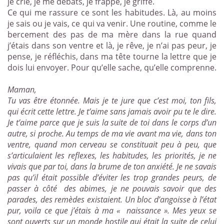
je crie, je me débats, je frappe, je griffe.
Ce qui me rassure ce sont les habitudes. Là, au moins
je sais ou je vais, ce qui va venir. Une routine, comme le
bercement des pas de ma mère dans la rue quand
j’étais dans son ventre et là, je rêve, je n’ai pas peur, je
pense, je réfléchis, dans ma tête tourne la lettre que je
dois lui envoyer. Pour qu’elle sache, qu’elle comprenne.
Maman,
Tu vas être étonnée. Mais je te jure que c’est moi, ton fils,
qui écrit cette lettre. Je t’aime sans jamais avoir pu te le dire.
Je t’aime parce que je suis la suite de toi dans le corps d’un
autre, si proche. Au temps de ma vie avant ma vie, dans ton
ventre, quand mon cerveau se constituait peu à peu, que
s’articulaient les reflexes, les habitudes, les priorités, je ne
vivais que par toi, dans la brume de ton anxiété. Je ne savais
pas qu’il était possible d’éviter les trop grandes peurs, de
passer à côté
des abimes, je ne pouvais savoir que des
parades, des remèdes existaient. Un bloc d’angoisse à l’état
pur, voila ce que j’étais à ma « naissance ». Mes yeux se
sont ouverts sur un monde hostile qui était la suite de celui