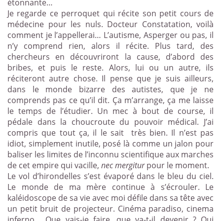
étonnante…
Je regarde ce perroquet qui récite son petit cours de
médecine pour les nuls. Docteur Constatation, voilà
comment je l’appellerai… L’autisme, Asperger ou pas, il
n’y comprend rien, alors il récite. Plus tard, des
chercheurs en découvriront la cause, d’abord des
bribes, et puis le reste. Alors, lui ou un autre, ils
réciteront autre chose. Il pense que je suis ailleurs,
dans le monde bizarre des autistes, que je ne
comprends pas ce qu’il dit. Ça m’arrange, ça me laisse
le temps de l’étudier. Un mec à bout de course, il
pédale dans la choucroute du pouvoir médical. J’ai
compris que tout ça, il le sait
très bien. Il n’est pas
idiot, simplement inutile, posé là comme un jalon pour
baliser les limites de l’inconnu scientifique aux marches
de cet empire qui vacille,
nec mergitur
pour le moment.
Le vol d’hirondelles s’est évaporé dans le bleu du ciel.
Le monde de ma mère continue à s’écrouler. Le
kaléidoscope de sa vie avec moi défile dans sa tête avec
un petit bruit de projecteur. Cinéma paradiso, cinema
inferno… Que vais-je faire, que va-t-il devenir ? Qui