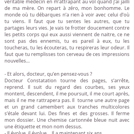
véritable médecin en m’attrapant au vol quand j’ai jailli
de ma mère. On repart à zéro, mon bonhomme. Le
monde où tu débarques n’a rien à voir avec celui d’où
tu viens. Il faut que tu sentes les autres, que tu
partages leurs vies. Je vais te frotter doucement contre
les petits corps qui eux aussi viennent de naitre, ce ne
sont pas des ennemis, tu es pareil à eux, tu les
toucheras, tu les écouteras, tu respireras leur odeur. Il
faut que tu remplisses ton cerveau de ces impressions
nouvelles…
- Et alors, docteur, qu’en pensez-vous ?
Docteur Constatation tourne des pages, s’arrête,
reprend. Il suit du regard des courbes, ses yeux
montent, descendent, il me poursuit, il me court après,
mais il ne me rattrapera pas. Il
tourne une autre page
et un grand camembert aux tranches multicolores
s’étale devant lui. Des fines et des grosses. Il ferme
mon dossier. Une chemise cartonnée bleue nuit avec
une étiquette et mon nom dessus.
- Il évolue, il évolue… Il a maintenant six ans…