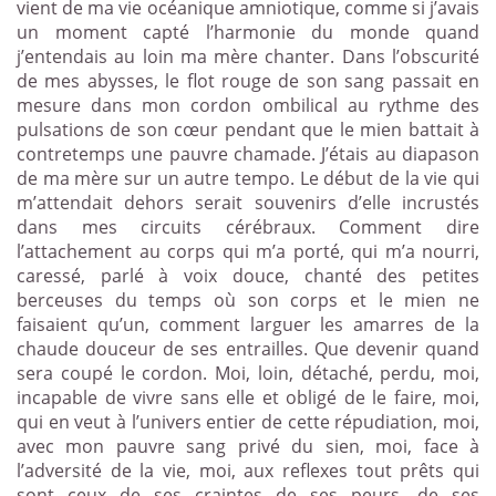
vient de ma vie océanique amniotique, comme si j’avais
un moment capté l’harmonie du monde quand
j’entendais au loin ma mère chanter. Dans l’obscurité
de mes abysses, le flot rouge de son sang passait en
mesure dans mon cordon ombilical au rythme des
pulsations de son cœur pendant que le mien battait à
contretemps une pauvre chamade. J’étais au diapason
de ma mère sur un autre tempo. Le début de la vie qui
m’attendait dehors serait souvenirs d’elle incrustés
dans mes circuits cérébraux. Comment dire
l’attachement au corps qui m’a porté, qui m’a nourri,
caressé, parlé à voix douce, chanté des petites
berceuses du temps où son corps et le mien ne
faisaient qu’un, comment larguer les amarres de la
chaude douceur de ses entrailles. Que devenir quand
sera coupé le cordon. Moi, loin, détaché, perdu, moi,
incapable de vivre sans elle et obligé de le faire, moi,
qui en veut à l’univers entier de cette répudiation, moi,
avec mon pauvre sang privé du sien, moi, face à
l’adversité de la vie, moi, aux reflexes tout prêts qui
sont ceux de ses craintes de ses peurs, de ses