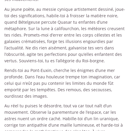
Au jeune poète, au messie cynique artistement dessiné, joue-
toi des significations, habile-toi à froisser la matière noire,
quand Bételgeuse percute Quasar tu enfantes d’une
métaphore. Sur la lune à califourchon, les météores creusent
tes rides. Promets-moi d’errer entre les corps célestes et les
galaxies crématisées, forge tes illusions engourdies par
l’actualité. Ne dis rien aisément, galvanise tes vers dans
l’obscurité, agite tes perfections pour qu’elles enfantent des
vertus. Souviens-toi, tu es l’allégorie du Roi-borgne.
Rends-toi au Pont-Euxin, cherche les énigmes d’une mer
profonde. Dans l’eau houleuse trempe ton imagination, car
celui qui n’eût pas pu contenir les limites du monde fût
emporté par les tempêtes. Des remous, des secousses,
ourdissez des images.
Au réel tu puises le désordre, tout va car tout naît d’un
mouvement. Observe la parementure de l’espace, car les
astres nuent un ordre caché. Habille-toi d’un lin uranique,
corrige ton antipathie d’une maille lumineuse, et harde-toi à