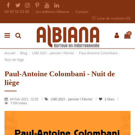
04 95 50 03 00
Les éditions Albiana
Contact
Liste de souhaits (
0
)
0
Accueil
Blog
LND 2021 - Janvier / Février
Paul-Antoine Colombani -
Nuit de liège
Paul-Antoine Colombani - Nuit de
liège
04 Feb 2021, 12:35
LND 2021 - Janvier / Février
2
likes
1109 views