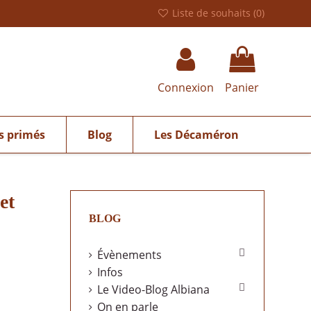
Liste de souhaits (
0
)
Connexion
Panier
s primés
Blog
Les Décaméron
et
BLOG

Évènements
Infos

Le Video-Blog Albiana
On en parle