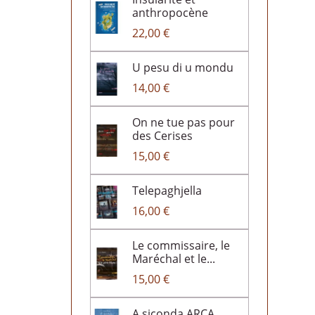
anthropocène
22,00 €
U pesu di u mondu
14,00 €
On ne tue pas pour
des Cerises
15,00 €
Telepaghjella
16,00 €
Le commissaire, le
Maréchal et le...
15,00 €
A siconda ARCA