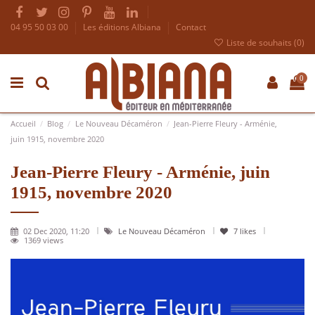
04 95 50 03 00
Les éditions Albiana
Contact
Liste de souhaits (
0
)
0
Accueil
Blog
Le Nouveau Décaméron
Jean-Pierre Fleury - Arménie,
juin 1915, novembre 2020
Jean-Pierre Fleury - Arménie, juin
1915, novembre 2020
02 Dec 2020, 11:20
Le Nouveau Décaméron
7
likes
1369 views