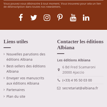
Vous pouvez vous désinscrire à tout moment. Vous trouverez pour cela un lien
de désinscription dans toutes nos newsletters.
Liens utiles
Contacter les éditions
Albiana
Nouvelles parutions des
éditions Albiana
Les éditions Albiana
Best-sellers des éditions
6 Bd Fred Scamaroni
Albiana
20000 Ajaccio
Envoyer vos manuscrits
(+33) 4 95 50 03 00
aux éditions Albiana
secretariat@albiana.fr
Partenaires
Plan du site