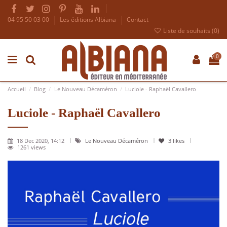
04 95 50 03 00
Les éditions Albiana
Contact
Liste de souhaits (
0
)
0
Accueil
Blog
Le Nouveau Décaméron
Luciole - Raphaël Cavallero
Luciole - Raphaël Cavallero
18 Dec 2020, 14:12
Le Nouveau Décaméron
3
likes
1261 views