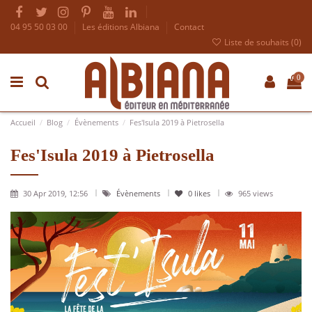
04 95 50 03 00
Les éditions Albiana
Contact
Liste de souhaits (
0
)
0
Accueil
Blog
Évènements
Fes'Isula 2019 à Pietrosella
Fes'Isula 2019 à Pietrosella
30 Apr 2019, 12:56
Évènements
0
likes
965 views