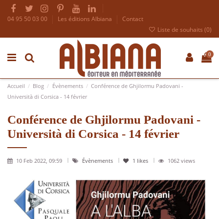
04 95 50 03 00
Les éditions Albiana
Contact
Liste de souhaits (
0
)
0
Accueil
Blog
Évènements
Conférence de Ghjilormu Padovani -
Università di Corsica - 14 février
Conférence de Ghjilormu Padovani -
Università di Corsica - 14 février
10 Feb 2022, 09:59
Évènements
1
likes
1062 views