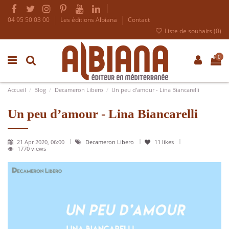
04 95 50 03 00
Les éditions Albiana
Contact
Liste de souhaits (
0
)
0
Accueil
Blog
Decameron Libero
Un peu d’amour - Lina Biancarelli
Un peu d’amour - Lina Biancarelli
21 Apr 2020, 06:00
Decameron Libero
11
likes
1770 views