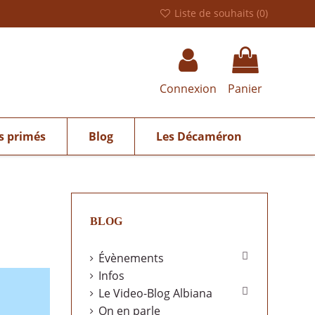
Liste de souhaits (
0
)
Connexion
Panier
s primés
Blog
Les Décaméron
BLOG

Évènements
Infos

Le Video-Blog Albiana
On en parle