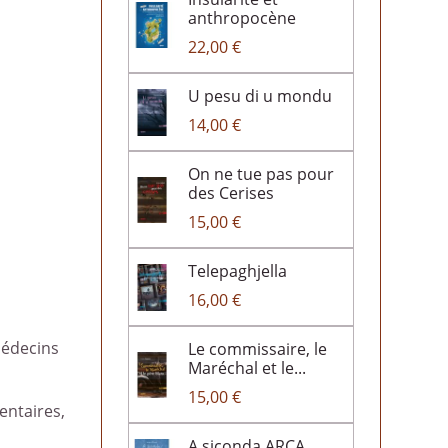
anthropocène
22,00 €
U pesu di u mondu
14,00 €
On ne tue pas pour
des Cerises
15,00 €
Telepaghjella
16,00 €
médecins
Le commissaire, le
Maréchal et le...
15,00 €
entaires,
A siconda ARCA