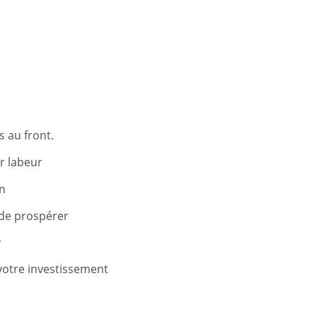
s au front.
r labeur
on
 de prospérer
r
votre investissement