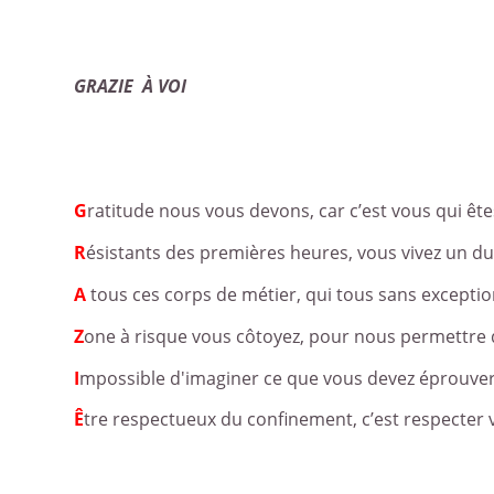
GRAZIE À VOI
G
ratitude nous vous devons, car c’est vous qui ête
R
ésistants des premières heures, vous vivez un du
A
tous ces corps de métier, qui tous sans excepti
Z
one à risque vous côtoyez, pour nous permettre
I
mpossible d'imaginer ce que vous devez éprouve
Ê
tre respectueux du confinement, c’est respecter 