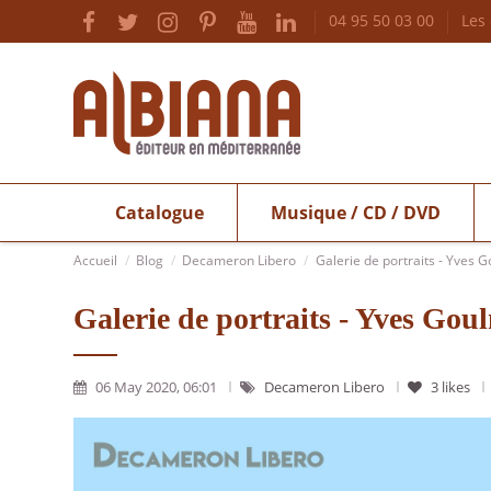
04 95 50 03 00
Les
Catalogue
Musique / CD / DVD
Accueil
Blog
Decameron Libero
Galerie de portraits - Yves 
Galerie de portraits - Yves Gou
06 May 2020, 06:01
Decameron Libero
3
likes