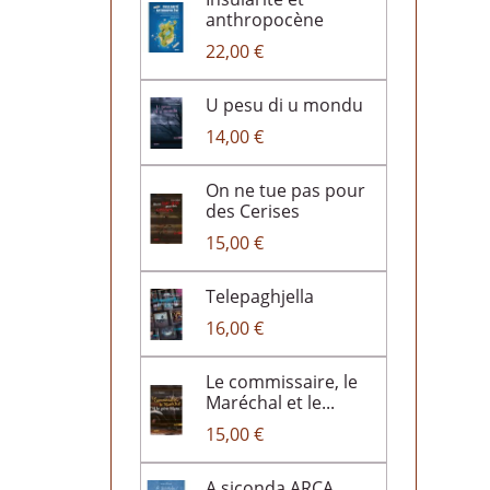
anthropocène
22,00 €
U pesu di u mondu
14,00 €
On ne tue pas pour
des Cerises
15,00 €
Telepaghjella
16,00 €
Le commissaire, le
Maréchal et le...
15,00 €
A siconda ARCA