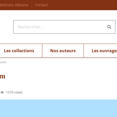
 éditions Albiana
Contact
Les collections
Nos auteurs
Les ouvrage
Goulm
lm
1579 views