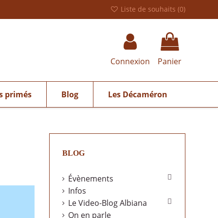
Liste de souhaits (
0
)
Connexion
Panier
s primés
Blog
Les Décaméron
BLOG

Évènements
Infos

Le Video-Blog Albiana
On en parle