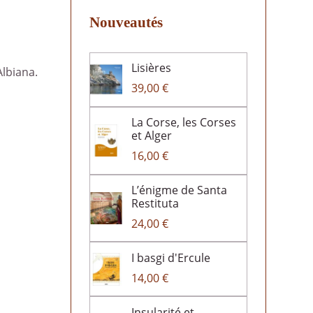
Nouveautés
Lisières
Albiana.
39,00 €
La Corse, les Corses
et Alger
16,00 €
L’énigme de Santa
Restituta
24,00 €
I basgi d'Ercule
14,00 €
Insularité et