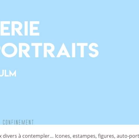
x divers à contempler… Icones, estampes, figures, auto-por