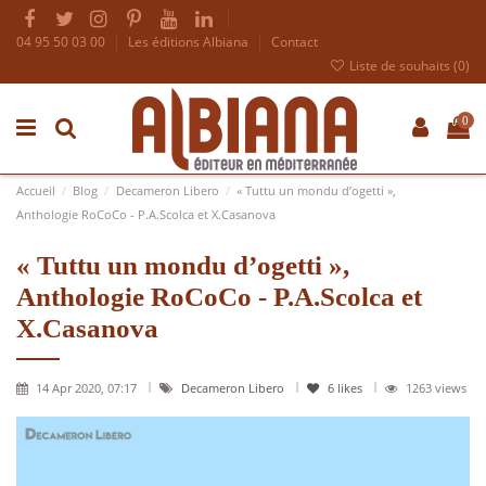
04 95 50 03 00
Les éditions Albiana
Contact
Liste de souhaits (
0
)
0
Accueil
Blog
Decameron Libero
« Tuttu un mondu d’ogetti »,
Anthologie RoCoCo - P.A.Scolca et X.Casanova
« Tuttu un mondu d’ogetti »,
Anthologie RoCoCo - P.A.Scolca et
X.Casanova
14 Apr 2020, 07:17
Decameron Libero
6
likes
1263 views